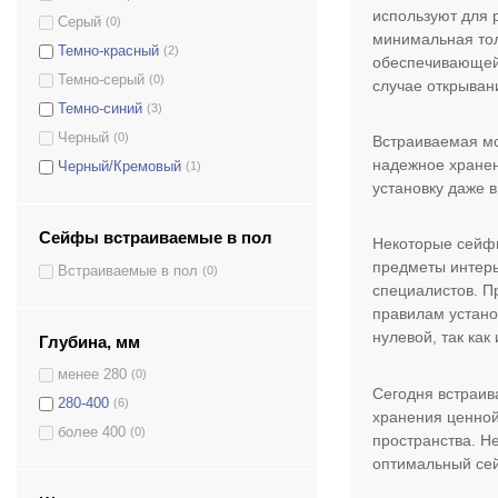
используют для 
Серый
(0)
минимальная тол
Темно-красный
(2)
обеспечивающей 
Темно-серый
(0)
случае открыван
Темно-синий
(3)
Черный
(0)
Встраиваемая мод
надежное хранен
Черный/Кремовый
(1)
установку даже 
Сейфы встраиваемые в пол
Некоторые сейфы
предметы интерь
Встраиваемые в пол
(0)
специалистов. П
правилам устано
нулевой, так как
Глубина, мм
менее 280
(0)
Сегодня встраив
280-400
(6)
хранения ценной
более 400
(0)
пространства. Не
оптимальный сей