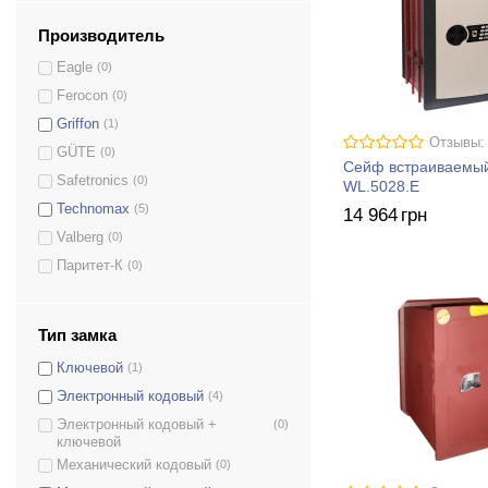
Производитель
Eagle
(0)
Ferocon
(0)
Griffon
(1)
Отзывы:
GÜTE
(0)
Сейф встраиваемы
Safetronics
(0)
WL.5028.E
Technomax
(5)
14 964
грн
Valberg
(0)
Паритет-К
(0)
Тип замка
Ключевой
(1)
Электронный кодовый
(4)
Электронный кодовый +
(0)
ключевой
Механический кодовый
(0)