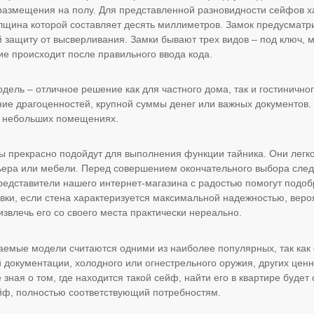
размещения на полу. Для представленной разновидности сейфов х
щина которой составляет десять миллиметров. Замок предусматр
защиту от высверливания. Замки бывают трех видов – под ключ, 
ие происходит после правильного ввода кода.
ель – отличное решение как для частного дома, так и гостиничног
ие драгоценностей, крупной суммы денег или важных документов.
в небольших помещениях.
 прекрасно подойдут для выполнения функции тайника. Они легко
ера или мебели. Перед совершением окончательного выбора след
редставители нашего интернет-магазина с радостью помогут подоб
вки, если стена характеризуется максимальной надежностью, веро
 извлечь его со своего места практически нереально.
аемые модели считаются одними из наиболее популярных, так как
 документации, холодного или огнестрельного оружия, других ценн
 зная о том, где находится такой сейф, найти его в квартире буд
ф, полностью соответствующий потребностям.