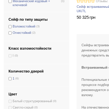
Отзывы:
Механический кодовый +
(1)
ключевой
Сейф встраиваем
UK/7L
50 325
грн
Сейф по типу защиты
Взломостойкий
(3)
Огнестойкий
(2)
Сейфы встраивае
Класс взломостойкости
денежных средст
предотвратить в
I
(0)
Встраиваемый с
Количество дверей
1
(6)
Потенциальные п
процессе подбор
рекомендуется о
Цвет
взлому.
Белый структурированный
(0)
На отечественно
Светло-серый
(0)