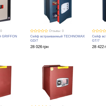
 0
Отзывы: 0
й GRIFFON
Сейф встраиваемый TECHNOMAX
Сейф в
GD/7
GT/7
28 026
грн
28 422