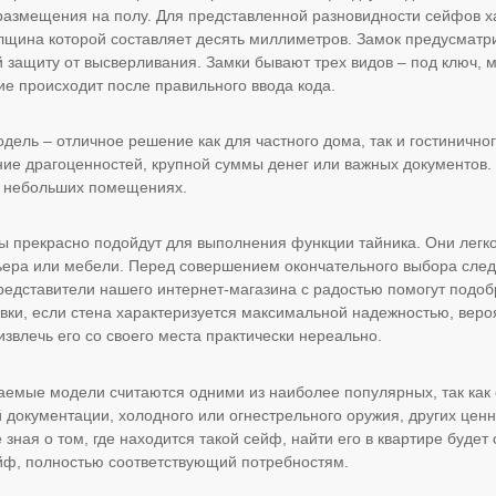
размещения на полу. Для представленной разновидности сейфов х
щина которой составляет десять миллиметров. Замок предусматр
защиту от высверливания. Замки бывают трех видов – под ключ, 
ие происходит после правильного ввода кода.
ель – отличное решение как для частного дома, так и гостиничног
ие драгоценностей, крупной суммы денег или важных документов.
в небольших помещениях.
 прекрасно подойдут для выполнения функции тайника. Они легко
ера или мебели. Перед совершением окончательного выбора след
редставители нашего интернет-магазина с радостью помогут подоб
вки, если стена характеризуется максимальной надежностью, веро
 извлечь его со своего места практически нереально.
аемые модели считаются одними из наиболее популярных, так как
 документации, холодного или огнестрельного оружия, других ценн
 зная о том, где находится такой сейф, найти его в квартире буд
ф, полностью соответствующий потребностям.