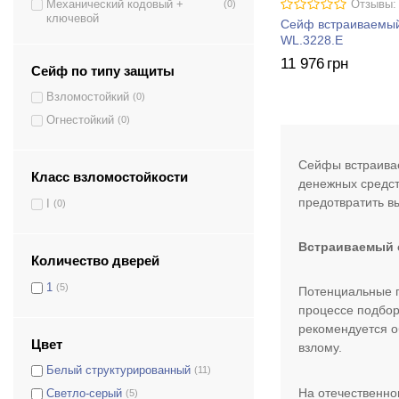
Отзывы:
Механический кодовый +
(0)
ключевой
Сейф встраиваемы
WL.3228.E
11 976
грн
Сейф по типу защиты
Взломостойкий
(0)
Огнестойкий
(0)
Сейфы встраивае
Класс взломостойкости
денежных средст
предотвратить в
I
(0)
Встраиваемый с
Количество дверей
1
(5)
Потенциальные п
процессе подбор
рекомендуется о
Цвет
взлому.
Белый структурированный
(11)
На отечественно
Светло-серый
(5)