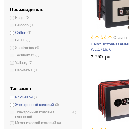
Производитель
Eagle
(0)
Ferocon
(0)
Griffon
(6)
Отзывы:
GÜTE
(0)
Сейф встраиваемы
Safetronics
(0)
WL.1716.K
Technomax
(0)
3 750
грн
Valberg
(0)
Паритет-К
(0)
Тип замка
Ключевой
(3)
Электронный кодовый
(3)
Электронный кодовый +
(0)
ключевой
Механический кодовый
(0)