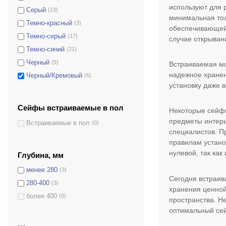
используют для 
Серый
(13)
минимальная тол
Темно-красный
(3)
обеспечивающей 
Темно-серый
(17)
случае открыван
Темно-синий
(21)
Черный
(5)
Встраиваемая мод
надежное хранен
Черный/Кремовый
(6)
установку даже 
Сейфы встраиваемые в пол
Некоторые сейфы
предметы интерь
Встраиваемые в пол
(0)
специалистов. П
правилам устано
нулевой, так как
Глубина, мм
менее 280
(3)
Сегодня встраив
280-400
(3)
хранения ценной
более 400
(0)
пространства. Не
оптимальный сей