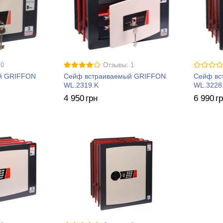
 0
Отзывы: 1
й GRIFFON
Сейф встраиваемый GRIFFON
Сейф вс
WL.2319.K
WL.3228
4 950
грн
6 990
г