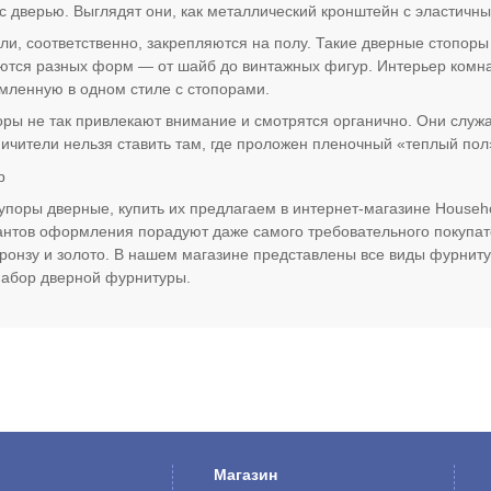
 с дверью. Выглядят они, как металлический кронштейн с эластич
и, соответственно, закрепляются на полу. Такие дверные стопоры 
ются разных форм — от шайб до винтажных фигур. Интерьер комна
ленную в одном стиле с стопорами.
ры не так привлекают внимание и смотрятся органично. Они служа
ичители нельзя ставить там, где проложен пленочный «теплый пол
р
упоры дверные, купить их предлагаем в интернет-магазине Househ
нтов оформления порадуют даже самого требовательного покупат
ронзу и золото. В нашем магазине представлены все виды фурнит
набор дверной фурнитуры.
Магазин