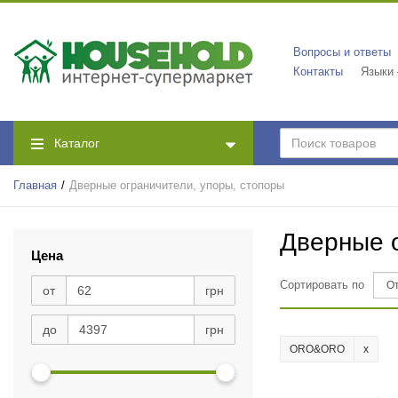
Вопросы и ответы
Контакты
Языки
Каталог
Главная
Дверные ограничители, упоры, стопоры
Дверные о
Цена
Сортировать по
от
грн
до
грн
ORO&ORO