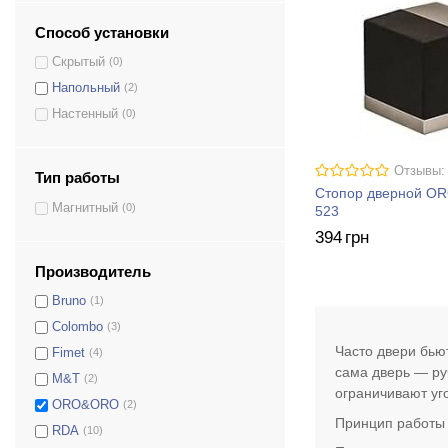
Способ установки
Скрытый
(0)
Напольный
(2)
Настенный
(0)
Отзывы:
Тип работы
Стопор дверной O
Магнитный
(0)
523
394
грн
Производитель
Bruno
(1)
Colombo
(3)
Часто двери бью
Fimet
(4)
сама дверь — ру
M&T
(2)
ограничивают уг
ORO&ORO
(2)
Принцип работы
RDA
(10)