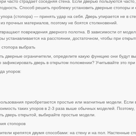
ери часто страдает соседняя стена. Если дверью пользуются часто
егодность. Способ решить проблему установить дверные стопоры и
упора (стопора) — принять удар на себя. Дверь упирается не в ст
 из прочных материалов, поэтому не боятся столкновений.
твращают повреждения дверного полотна. В зависимости от модел
ры устанавливается на расстоянии, достаточном, чтобы при открыти
о стопора выбрать
ть дверные ограничители, определите какую функцию они будут вы
о зафиксировать дверь в открытом положении? Учитывайте это при
да упоров:
ользования приобретаются простые или магнитные модели. Если 
тоимость таких упоров в 2-3 раза выше обычных моделей. Поэтому,
ть дверь открытой, выбирайте простые модели.
ния стопоров
ители крепятся двумя способами: на стену и на пол. Настенные ст