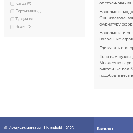
от столкновения
Китай
(0)
Латунь полированная
(0)
Португалия
(0)
Напольные модел
Матовая античная латунь
(0)
Они изготавлива
Турция
(0)
Матовая латунь
(0)
фурнитуру оформ
Чехия
(0)
Матовое золото
(0)
Напольные стопо
Матовый белый
(0)
напольные огран
Матовый винтаж
(0)
Где купить стопо
Матовый графит
(0)
Если вам нужны 
Матовый черный
(0)
Множество вариа
Матовая античная бронза
(1)
винтажные под б
подобрать весь 
Нержавеющая сталь
(0)
Никель
(0)
Никель матовый
(2)
Серый
(0)
Титан
(0)
Титан/Коричневый матовый
(0)
Титан/Черный матовый
(0)
© Интернет-магазин «Household» 2025
Каталог
Хром
(0)