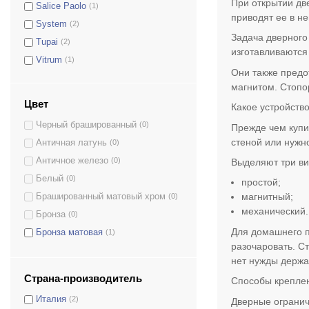
При открытии дв
Salice Paolo
(1)
приводят ее в н
System
(2)
Задача дверного 
Tupai
(2)
изготавливаются
Vitrum
(1)
Они также предо
магнитом. Стопо
Цвет
Какое устройств
Черный брашированный
(0)
Прежде чем купи
стеной или нужн
Античная латунь
(0)
Античное железо
(0)
Выделяют три ви
Белый
(0)
простой;
магнитный;
Брашированный матовый хром
(0)
механический.
Бронза
(0)
Для домашнего п
Бронза матовая
(1)
разочаровать. С
Графит
(0)
нет нужды держа
Этруско
(0)
Страна-производитель
Способы крепле
Коричневый
(0)
Италия
(2)
Дверные огранич
Латунь матовая
(0)