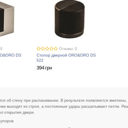
 0
Отзывы: 0
RO&ORO DS
Стопор дверной ORO&ORO DS
522
394
грн
тся об стену при распахивании. В результате появляются вмятины,
чки выходят из строя, а постоянные удары расшатывают петли. Р
ол открытия двери.
 упоров