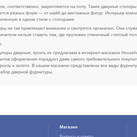
и, соответственно, закрепляются на полу. Такие дверные стопоры 
ются разных форм — от шайб до винтажных фигур. Интерьер комна
ленную в одном стиле с стопорами.
ры не так привлекают внимание и смотрятся органично. Они служа
ичители нельзя ставить там, где проложен пленочный «теплый пол
р
упоры дверные, купить их предлагаем в интернет-магазине Househ
нтов оформления порадуют даже самого требовательного покупат
ронзу и золото. В нашем магазине представлены все виды фурнит
набор дверной фурнитуры.
Магазин
Вопросы и ответы