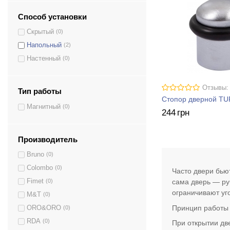
Способ установки
Скрытый
(0)
Напольный
(2)
Настенный
(0)
Отзывы:
Тип работы
Стопор дверной TU
Магнитный
(0)
244
грн
Производитель
Bruno
(0)
Colombo
(0)
Часто двери бью
сама дверь — ру
Fimet
(0)
ограничивают уг
M&T
(0)
Принцип работы
ORO&ORO
(0)
RDA
(0)
При открытии дв