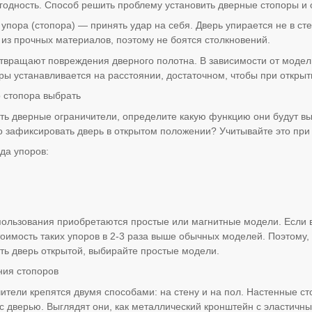
егодность. Способ решить проблему установить дверные стопоры и
упора (стопора) — принять удар на себя. Дверь упирается не в ст
 из прочных материалов, поэтому не боятся столкновений.
твращают повреждения дверного полотна. В зависимости от модел
ры устанавливается на расстоянии, достаточном, чтобы при открыти
о стопора выбрать
ть дверные ограничители, определите какую функцию они будут вы
о зафиксировать дверь в открытом положении? Учитывайте это при
да упоров:
ользования приобретаются простые или магнитные модели. Если 
тоимость таких упоров в 2-3 раза выше обычных моделей. Поэтому,
ть дверь открытой, выбирайте простые модели.
ния стопоров
ители крепятся двумя способами: на стену и на пол. Настенные ст
 с дверью. Выглядят они, как металлический кронштейн с эластич