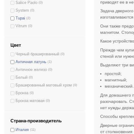
приводят ее в н
Salice Paolo
(0)
System
(0)
Задача дверного 
изготавливаются
Tupai
(2)
Они также предо
Vitrum
(0)
магнитом. Стопо
Какое устройств
Цвет
Прежде чем купи
Черный брашированный
(0)
стеной или нужн
Античная латунь
(1)
Выделяют три ви
Античное железо
(0)
простой;
Белый
(0)
магнитный;
Брашированный матовый хром
(0)
механический.
Бронза
(0)
Для домашнего п
Бронза матовая
(0)
разочаровать. С
нет нужды держа
Графит
(0)
Способы крепле
Этруско
(0)
Страна-производитель
Коричневый
(0)
Дверные огранич
Италия
(11)
от столкновения
Латунь матовая
(0)