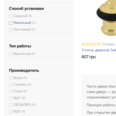
Брашированный матовый хром
(1)
Способ установки
Бронза
(1)
Бронза матовая
(5)
Скрытый
(0)
Графит
(3)
Напольный
(1)
Этруско
(1)
Настенный
(0)
Коричневый
(1)
Латунь матовая
(6)
Отзывы:
Тип работы
Латунь полированная
(13)
Стопор дверной Sal
Магнитный
(0)
Матовая античная латунь
(3)
607
грн
Матовая латунь
(2)
Матовое золото
(1)
Производитель
Матовый белый
(2)
Bruno
(0)
Матовый винтаж
(1)
Colombo
(0)
Часто двери бью
Матовый графит
(3)
сама дверь — ру
Fimet
(0)
Матовый черный
(4)
ограничивают уг
M&T
(0)
Матовая античная бронза
(1)
Принцип работы
ORO&ORO
(0)
Нержавеющая сталь
(1)
RDA
(0)
При открытии дв