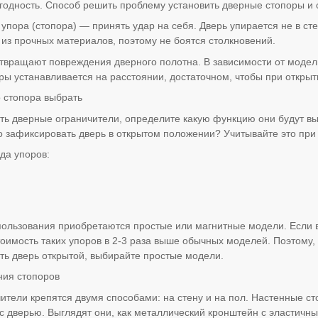
егодность. Способ решить проблему установить дверные стопоры и
упора (стопора) — принять удар на себя. Дверь упирается не в ст
 из прочных материалов, поэтому не боятся столкновений.
твращают повреждения дверного полотна. В зависимости от модел
ры устанавливается на расстоянии, достаточном, чтобы при открыти
о стопора выбрать
ть дверные ограничители, определите какую функцию они будут вы
о зафиксировать дверь в открытом положении? Учитывайте это при
да упоров:
ользования приобретаются простые или магнитные модели. Если 
тоимость таких упоров в 2-3 раза выше обычных моделей. Поэтому,
ть дверь открытой, выбирайте простые модели.
ния стопоров
ители крепятся двумя способами: на стену и на пол. Настенные ст
 с дверью. Выглядят они, как металлический кронштейн с эластич