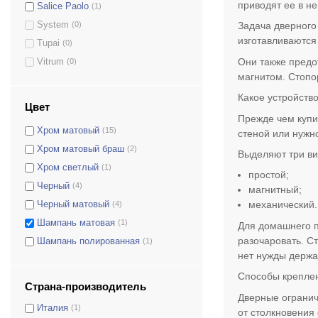
Никель
(4)
приводят ее в н
Salice Paolo
(1)
Никель матовый
(9)
System
(0)
Задача дверного 
Серый
(1)
изготавливаются
Tupai
(0)
Титан
(2)
Они также предо
Vitrum
(0)
Титан/Коричневый матовый
(2)
магнитом. Стопо
Титан/Черный матовый
(1)
Какое устройств
Цвет
Хром
(9)
Прежде чем купи
Хром матовый
(15)
стеной или нужн
Хром матовый браш
(2)
Выделяют три ви
Хром светлый
(1)
простой;
Черный
(4)
магнитный;
механический.
Черный матовый
(4)
Шампань матовая
(1)
Для домашнего п
разочаровать. С
Шампань полированная
(1)
нет нужды держа
Способы крепле
Страна-производитель
Дверные огранич
Италия
(1)
от столкновения