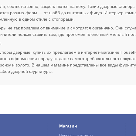
и, соответственно, закрепляются на полу. Такие дверные стопоры 
ются разных форм — от шайб до винтажных фигур. Интерьер комна
ленную в одном стиле с стопорами.
ры не так привлекают внимание и смотрятся органично. Они служа
ичители нельзя ставить там, где проложен пленочный «теплый пол
р
упоры дверные, купить их предлагаем в интернет-магазине Househ
нтов оформления порадуют даже самого требовательного покупат
ронзу и золото. В нашем магазине представлены все виды фурнит
набор дверной фурнитуры.
Магазин
Вопросы и ответы