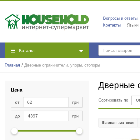
Вопросы и ответы
Контакты
Языки
Каталог
Главная
Дверные ограничители, упоры, стопоры
Дверные о
Цена
Сортировать по
от
грн
Черный брашированный
(1)
до
грн
Античная латунь
(6)
Шампань матовая
Античное железо
(4)
Белый
(3)