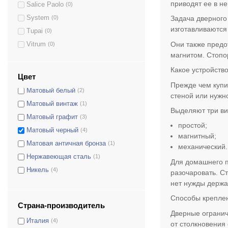
приводят ее в н
Salice Paolo
(0)
Коричневый
(1)
System
(0)
Задача дверного 
Латунь матовая
(6)
изготавливаются
Tupai
(0)
Латунь полированная
(13)
Они также предо
Vitrum
(0)
Матовая античная латунь
(3)
магнитом. Стопо
Матовая латунь
(2)
Какое устройств
Цвет
Матовое золото
(1)
Прежде чем купи
Матовый белый
(2)
стеной или нужн
Матовый винтаж
(1)
Выделяют три ви
Матовый графит
(3)
простой;
Матовый черный
(4)
магнитный;
Матовая античная бронза
(1)
механический.
Нержавеющая сталь
(1)
Для домашнего п
Никель
(4)
разочаровать. С
нет нужды держа
Никель матовый
(9)
Серый
(1)
Способы крепле
Страна-производитель
Титан
(2)
Дверные огранич
Италия
(4)
Титан/Коричневый матовый
(2)
от столкновения