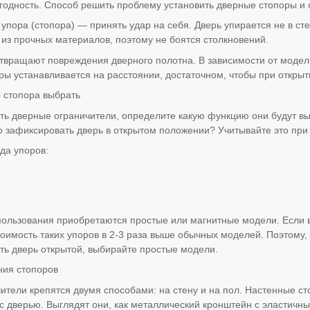
егодность. Способ решить проблему установить дверные стопоры и
упора (стопора) — принять удар на себя. Дверь упирается не в ст
 из прочных материалов, поэтому не боятся столкновений.
твращают повреждения дверного полотна. В зависимости от модел
ры устанавливается на расстоянии, достаточном, чтобы при открыти
о стопора выбрать
ть дверные ограничители, определите какую функцию они будут вы
о зафиксировать дверь в открытом положении? Учитывайте это при
да упоров:
ользования приобретаются простые или магнитные модели. Если 
тоимость таких упоров в 2-3 раза выше обычных моделей. Поэтому,
ть дверь открытой, выбирайте простые модели.
ния стопоров
ители крепятся двумя способами: на стену и на пол. Настенные ст
 с дверью. Выглядят они, как металлический кронштейн с эластич