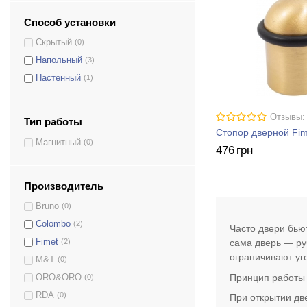
Способ установки
Скрытый
(0)
Напольный
(3)
Настенный
(1)
Отзывы:
Тип работы
Стопор дверной Fim
Магнитный
(0)
476
грн
Черный брашированный
(1)
Античная латунь
(6)
Производитель
Античное железо
(4)
Bruno
(0)
Белый
(3)
Colombo
(2)
Часто двери бью
Брашированный матовый хром
(1)
сама дверь — ру
Fimet
(2)
Бронза
(1)
ограничивают уг
M&T
(0)
Бронза матовая
(5)
Принцип работы
ORO&ORO
(0)
Графит
(3)
RDA
(0)
При открытии дв
Этруско
(1)