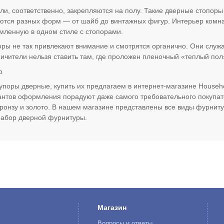
и, соответственно, закрепляются на полу. Такие дверные стопоры 
ются разных форм — от шайб до винтажных фигур. Интерьер комна
ленную в одном стиле с стопорами.
ры не так привлекают внимание и смотрятся органично. Они служа
ичители нельзя ставить там, где проложен пленочный «теплый пол
р
упоры дверные, купить их предлагаем в интернет-магазине Househ
нтов оформления порадуют даже самого требовательного покупат
ронзу и золото. В нашем магазине представлены все виды фурнит
набор дверной фурнитуры.
Магазин
Вопросы и ответы