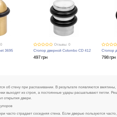
 0
Отзывы: 0
et 3695
Стопор дверной Colombo CD 412
Стопор 
497
грн
798
грн
тся об стену при распахивании. В результате появляются вмятины,
чки выходят из строя, а постоянные удары расшатывают петли. Р
ол открытия двери.
 упоров
ери часто страдает соседняя стена. Если дверью пользуются часто