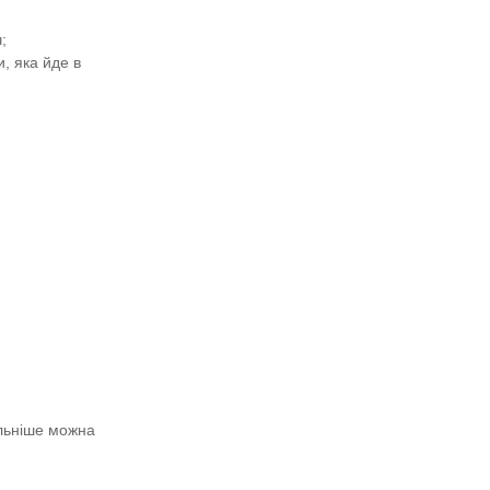
;
, яка йде в
альніше можна