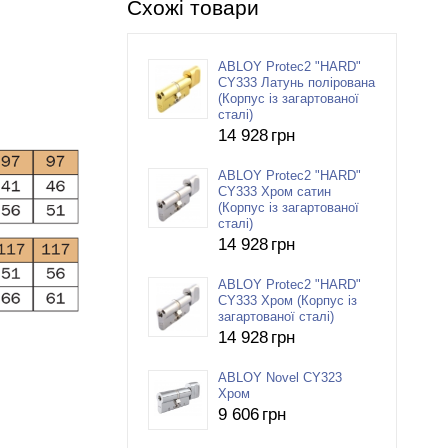
Схожі товари
ABLOY Protec2 "HARD"
CY333 Латунь полірована
(Корпус із загартованої
сталі)
14 928
грн
ABLOY Protec2 "HARD"
CY333 Хром сатин
(Корпус із загартованої
сталі)
14 928
грн
ABLOY Protec2 "HARD"
CY333 Хром (Корпус із
загартованої сталі)
14 928
грн
ABLOY Novel CY323
Хром
9 606
грн