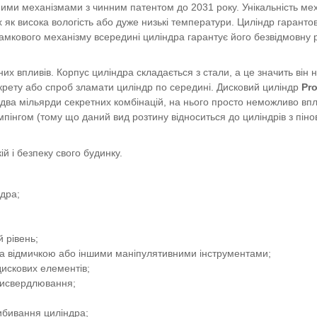
ми механізмами з чинним патентом до 2031 року. Унікальність мех
х як висока вологість або дуже низькі температури. Циліндр гаранто
замкового механізму всередині циліндра гарантує його безвідмовну 
х впливів. Корпус циліндра складається з стали, а це значить він н
рету або спроб зламати циліндр по середині. Дисковий циліндр
Pro
є два мільярди секретних комбінацій, на нього просто неможливо вп
мпінгом (тому що даний вид розтину відноситься до циліндрів з пін
й і безпеку свого будинку.
ндра;
 рівень;
дра відмичкою або іншими маніпулятивними інструментами;
дискових елементів;
висвердлювання;
ибивання циліндра;