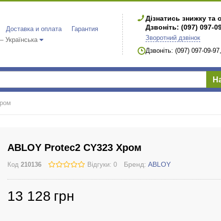
Дізнатись знижку та 
Дзвоніть: (097) 097-0
Доставка и оплата
Гарантия
Зворотний дзвінок
 Українська
Дзвоніть: (097) 097-09-9
Н
Хром
ABLOY Protec2 CY323 Хром
Бренд:
ABLOY
Код
210136
Відгуки: 0
13 128
грн