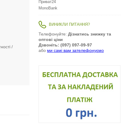
Приват24
MonoBank
ВИНИКЛИ ПИТАННЯ?
Телефонуйте:
Дізнатись знижку та
оптові ціни
Дзвоніть: (097) 097-09-97
ності
або
ми самі вам зателефонуємо