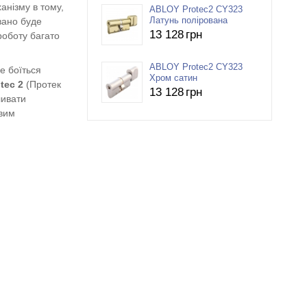
анізму в тому,
ABLOY Protec2 CY323
вано буде
Латунь полірована
13 128
грн
роботу багато
ABLOY Protec2 CY323
е боїться
Хром сатин
tec 2
(Протек
13 128
грн
ливати
овим