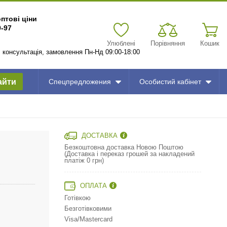
оптові ціни
9-97
Улюблені
Порівняння
Кошик
7, консультація, замовлення Пн-Нд 09:00-18:00
айти
Спецпредложения
Особистий кабінет
ДОСТАВКА
Безкоштовна доставка Новою Поштою
(Доставка і переказ грошей за накладений
платіж 0 грн)
ОПЛАТА
Готівкою
Безготівковими
Visa/Mastercard