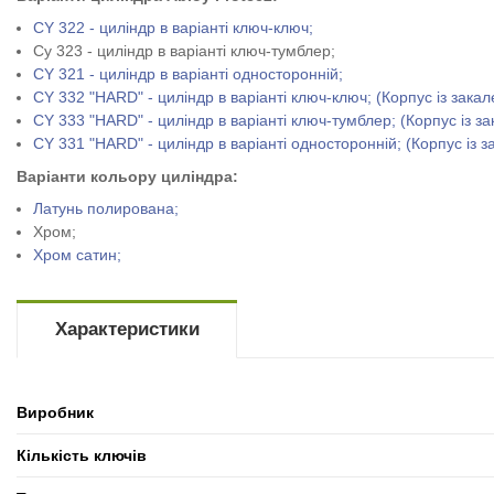
CY 322 - ц
иліндр в варіанті ключ-ключ;
Сy 323 - циліндр в варіанті ключ-тумблер;
CY 321 - циліндр в варіанті односторонній;
CY 332 "HARD" - циліндр в варіанті ключ-ключ; (Корпус із закал
СY 333 "HARD" - циліндр в варіанті ключ-тумблер; (Корпус із за
CY 331 "HARD" - циліндр в варіанті односторонній; (Корпус із з
Варіанти кольору циліндра:
Латунь полирована;
Хром;
Хром сатин;
Характеристики
Виробник
Кількість ключів