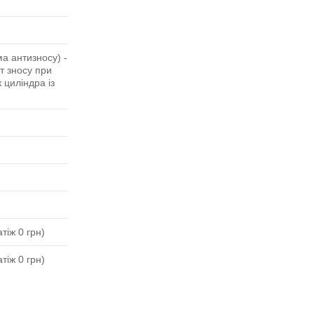
а антизносу) -
кт зносу при
 циліндра із
тіж 0 грн)
тіж 0 грн)