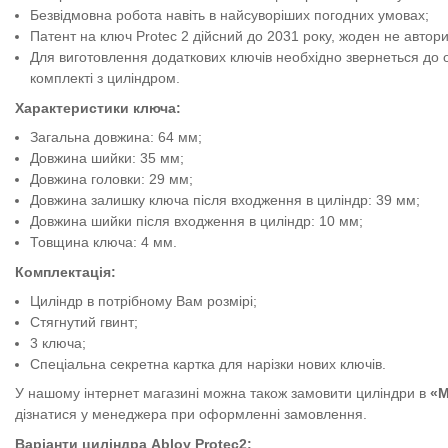
Безвідмовна робота навіть в найсуворіших погодних умовах;
Патент на ключ Protec 2 дійсний до 2031 року, жоден не автори
Для виготовлення додаткових ключів необхідно звернеться до оф
комплекті з циліндром.
Характеристики ключа:
Загальна довжина: 64 мм;
Довжина шийки: 35 мм;
Довжина головки: 29 мм;
Довжина залишку ключа після входження в циліндр: 39 мм;
Довжина шийки після входження в циліндр: 10 мм;
Товщина ключа: 4 мм.
Комплектація:
Циліндр в потрібному Вам розмірі;
Стягнутий гвинт;
3 ключа;
Спеціальна секретна картка для нарізки нових ключів.
У нашому інтернет магазині можна також замовити циліндри в
«М
дізнатися у менеджера при оформленні замовлення.
Варіанти циліндра Abloy Protec2: