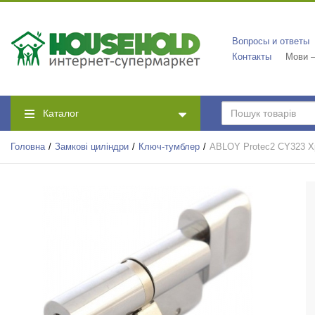
Вопросы и ответы
Контакты
Мови —
Каталог
Головна
Замкові циліндри
Ключ-тумблер
ABLOY Protec2 CY323 