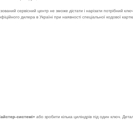
зований сервісний центр не зможе дістати і нарізати потрібний ключ
іційного дилера в Україні при наявності спеціальної кодової картки
айстер-системі»
або зробити кілька циліндрів під один ключ. Дет