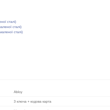
еної сталі)
каленої сталі)
акаленої сталі)
Abloy
3 ключа + кодова карта