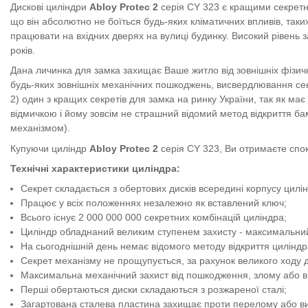
Дискові циліндри
Abloy Protec 2
серія CY 323 є кращими секретни
що він абсолютно не боїться будь-яких кліматичних впливів, таки
працювати на вхідних дверях на вулиці будинку. Високий рівень 
років.
Дана личинка для замка захищає Ваше житло від зовнішніх фізични
будь-яких зовнішніх механічних пошкоджень, висвердлювання сек
2) один з кращих секретів для замка на ринку України, так як ма
відмичкою і йому зовсім не страшний відомий метод відкриття ба
механізмом).
Купуючи циліндр
Abloy Protec 2
серія CY 323, Ви отримаєте спокі
Технічні характеристики циліндра:
Секрет складається з обертових дисків всередині корпусу цилі
Працює у всіх положеннях незалежно як вставлений ключ;
Всього існує 2 000 000 000 секретних комбінацій циліндра;
Циліндр обладнаний великим ступенем захисту - максимальний
На сьогоднішній день немає відомого методу відкриття цилін
Секрет механізму не прощупується, за рахунок великого ходу 
Максимальна механічний захист від пошкодження, злому або 
Перші обертаються диски складаються з розжареної сталі;
Загартована сталева пластина захищає проти перелому або в