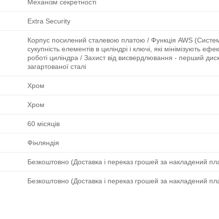
Механізм секретності
Extra Security
Корпус посилений сталевою платою / Функція AWS (Систем
сукупність елементів в циліндрі і ключі, які мінімізують ефе
роботі циліндра / Захист від висвердлювання - перший диск
загартованої сталі
Хром
Хром
60 місяців
Фінляндія
Безкоштовно (Доставка і переказ грошей за накладений пла
Безкоштовно (Доставка і переказ грошей за накладений пла