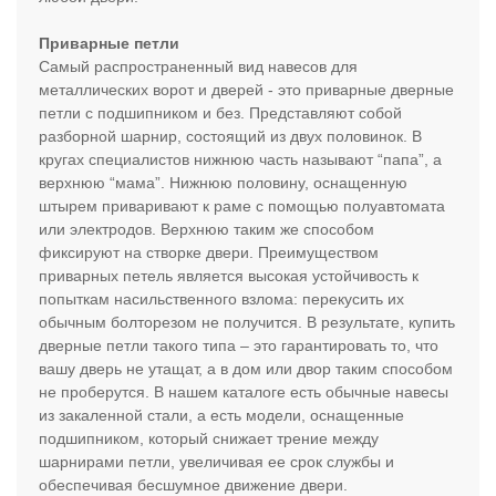
Приварные петли
Самый распространенный вид навесов для
металлических ворот и дверей - это приварные дверные
петли с подшипником и без. Представляют собой
разборной шарнир, состоящий из двух половинок. В
кругах специалистов нижнюю часть называют “папа”, а
верхнюю “мама”. Нижнюю половину, оснащенную
штырем приваривают к раме с помощью полуавтомата
или электродов. Верхнюю таким же способом
фиксируют на створке двери. Преимуществом
приварных петель является высокая устойчивость к
попыткам насильственного взлома: перекусить их
обычным болторезом не получится. В результате, купить
дверные петли такого типа – это гарантировать то, что
вашу дверь не утащат, а в дом или двор таким способом
не проберутся. В нашем каталоге есть обычные навесы
из закаленной стали, а есть модели, оснащенные
подшипником, который снижает трение между
шарнирами петли, увеличивая ее срок службы и
обеспечивая бесшумное движение двери.