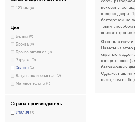
собой разборной
половину, оснащ
120 мм
(0)
створке двери. 
болторезом не по
таким способом 
Цвет
снижает трение 
Белый
(0)
Оконные петли
Бронза
(0)
Навесы из этого
Бронза античная
(0)
скрытые модели,
Этруско
(0)
отворять окно (и
безрамочных две
Золото
(1)
Однако, наш инт
Латунь полированная
(0)
ниже, чем в общ
Матовое золото
(0)
Никель
(0)
Серый
(0)
Страна-производитель
Хром матовый
(1)
Италия
(1)
Черный
(1)
Шампань матовая
(0)
Шампань полированная
(0)