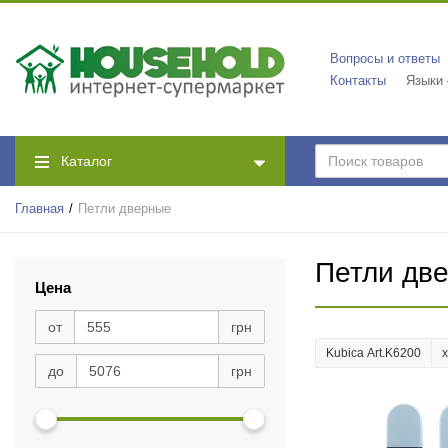
Вопросы и ответы
Контакты
Языки
Каталог
Главная
Петли дверные
Петли дв
Цена
от
грн
Kubica Art.K6200
до
грн