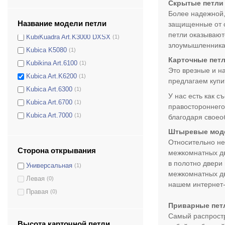
Скрытые петли
Kubica Art.K2400 DXSX
(1)
Более надежной,
Название модели петли
защищенные от с
Kubica Art.K2700 DXSX
(1)
петли оказывают
KubiKuadra Art.K3000 DXSX
(1)
злоумышленникам
Kubica K5080
(1)
Карточные пет
Kubikina Art.6100
(1)
Это врезные и н
Kubica Art.K6200
(1)
предлагаем купи
Kubica Art.6300
(1)
У нас есть как 
Kubica Art.6700
(1)
правостороннего
Kubica Art.7000
(1)
благодаря своео
KUBI7 Art.7080 80/100кг
(1)
Штыревые мод
KUBI7 Art.7120 120/140кг
(1)
Относительно не
Сторона открывания
межкомнатных дв
Atomika K8000
(1)
в полотно двери
Универсальная
(1)
межкомнатных дв
Левая
(0)
нашем интернет-
Правая
(0)
Приварные пет
Самый распростр
Высота карточной петли