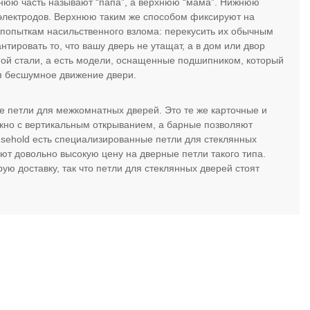
жнюю часть называют “папа”, а верхнюю “мама”. Нижнюю
электродов. Верхнюю таким же способом фиксируют на
 попыткам насильственного взлома: перекусить их обычным
нтировать то, что вашу дверь не утащат, а в дом или двор
ной стали, а есть модели, оснащенные подшипником, который
ая бесшумное движение двери.
ые петли для межкомнатных дверей. Это те же карточные и
окно с вертикальным открыванием, а барные позволяют
Household есть специализированные петли для стеклянных
т довольно высокую цену на дверные петли такого типа.
ю доставку, так что петли для стеклянных дверей стоят