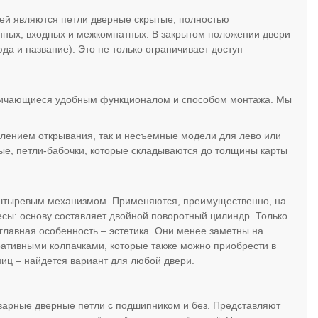
рей являются петли дверные скрытые, полностью
янных, входных и межкомнатных. В закрытом положении двери
а и название). Это не только ограничивает доступ
.
тличающиеся удобным функционалом и способом монтажа. Мы
влением открывания, так и несъемные модели для лево или
мые, петли-бабочки, которые складываются до толщины карты
о штыревым механизмом. Применяются, преимущественно, на
сы: основу составляет двойной поворотный цилиндр. Только
 главная особенность – эстетика. Они менее заметны на
ративными колпачками, которые также можно приобрести в
ниц – найдется вариант для любой двери.
иварные дверные петли с подшипником и без. Представляют