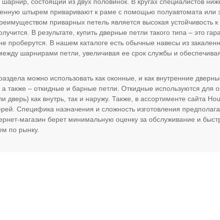
 шарнир, состоящий из двух половинок. В кругах специалистов ни
енную штырем приваривают к раме с помощью полуавтомата или 
Преимуществом приварных петель является высокая устойчивость к
лучится. В результате, купить дверные петли такого типа – это гара
не проберутся. В нашем каталоге есть обычные навесы из закален
между шарнирами петли, увеличивая ее срок службы и обеспечив
 раздела можно использовать как оконные, и как внутренние дверн
 а также – откидные и барные петли. Откидные используются для 
ли дверь) как внутрь, так и наружу. Также, в ассортименте сайта 
рей. Специфика назначения и сложность изготовления предполагаю
ернет-магазин берет минимальную оценку за обслуживание и быстру
ем по рынку.