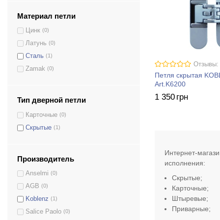
Материал петли
Цинк
(0)
Латунь
(0)
AN 140 3D
(1)
Сталь
(1)
Отзывы:
AN 172 3D
(1)
Zamak
(0)
Петля скрытая KO
2901 DX, SX
(2)
Art.K6200
Atomika Slim K8060
(1)
1 350
грн
Тип дверной петли
Eclipse 2.0
(1)
Карточные
(0)
Eclipse 2.1
(1)
Скрытые
(1)
Eclipse 3.0
(1)
Eclipse 3.1
(1)
Интернет-магази
Kubica K2460 DXSX
(1)
Производитель
исполнения:
Eclipse 3.2
(2)
Anselmi
(0)
Скрытые;
Kombi-3 K1019 DXSX
(1)
AGB
(0)
Карточные;
Kombi S30 DXSX
(1)
Штыревые
;
Koblenz
(1)
Kombi-3 Art.K 1000 DXSX
(1)
Приварные;
Salice Paolo
(0)
Kubica Twist Art.K 2000 DXSX
(1)