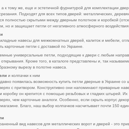
 а к тому же, еще и эстетичной фурнитурой для комплектации две
резания. Подходят для всех типов дверей: металлических, дерев
ся полностью скрытыми между дверным полотном и коробкой (отсюд
, но и защищает петли от негативного атмосферного воздействия
ли
акладные навесы для межкомнатных дверей, калиток и мебели, о
ть карточные петли с доставкой по Украине.
съемные универсальные петли, подходящие к двери с любым напра
 открывания. Кроме того, в каталоге представлены и, так называе
бразному вырезу в полотне навеса.
ели
и колпачки к ним
давно появилась возможность купить петли дверные в Украине с
ерях с притвором. Конструктивно они напоминают приварные наве
 и коробку он крепится с помощью резьбовых и гладких штырей. Их
ерях, чем карточные аналоги. Особенно, если скрыть корпус деко
магазине. Благо, наш выбор колпачков насчитывает почти 150 еди
ли
аненный вид навесов для металлических ворот и дверей - это пр