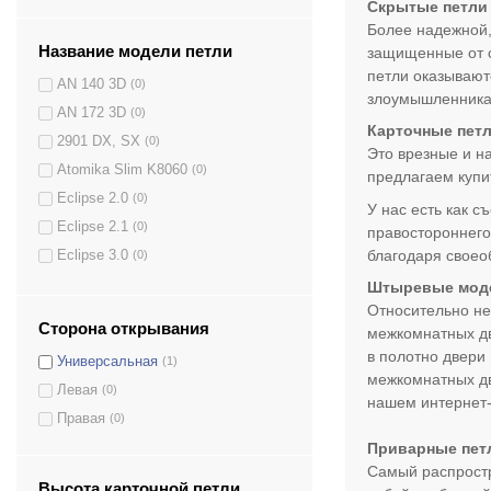
Скрытые петли
Более надежной,
Название модели петли
защищенные от с
петли оказывают
AN 140 3D
(0)
злоумышленникам
AN 172 3D
(0)
Карточные пет
2901 DX, SX
(0)
Это врезные и н
Atomika Slim K8060
(0)
предлагаем купи
Eclipse 2.0
(0)
У нас есть как 
Eclipse 2.1
(0)
правостороннего
благодаря своео
Eclipse 3.0
(0)
Eclipse 3.1
(0)
Штыревые мод
Относительно не
Kubica K2460 DXSX
(0)
Сторона открывания
межкомнатных дв
Eclipse 3.2
(0)
в полотно двери
Универсальная
(1)
Kombi-3 K1019 DXSX
(0)
межкомнатных дв
Левая
(0)
Kombi S30 DXSX
(0)
нашем интернет-
Правая
(0)
Kombi-3 Art.K 1000 DXSX
(0)
Приварные пет
Kubica Twist Art.K 2000 DXSX
(0)
Самый распростр
Kubica Art.K2400 DXSX
(0)
Высота карточной петли