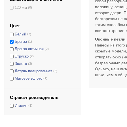
собой разборной
Kubica Art.K2700 DXSX
(0)
половину, оснащ
120 мм
(0)
створке двери. 
KubiKuadra Art.K3000 DXSX
(0)
болторезом не по
Kubica K5080
(1)
таким способом 
Цвет
Kubikina Art.6100
(0)
снижает трение 
Белый
(7)
Kubica Art.K6200
(0)
Оконные петли
Бронза
(1)
Kubica Art.6300
(0)
Навесы из этого
Бронза античная
(2)
Kubica Art.6700
(0)
скрытые модели,
Этруско
(2)
отворять окно (и
Kubica Art.7000
(0)
безрамочных две
Золото
(3)
KUBI7 Art.7080 80/100кг
(0)
Однако, наш инт
Латунь полированная
(2)
KUBI7 Art.7120 120/140кг
(0)
ниже, чем в общ
Матовое золото
(1)
Atomika K8000
(0)
Никель
(3)
Серый
(1)
Страна-производитель
Хром матовый
(26)
Италия
(1)
Черный
(11)
Шампань матовая
(2)
Шампань полированная
(2)