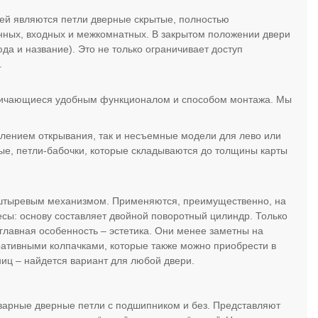
рей являются петли дверные скрытые, полностью
янных, входных и межкомнатных. В закрытом положении двери
а и название). Это не только ограничивает доступ
.
тличающиеся удобным функционалом и способом монтажа. Мы
влением открывания, так и несъемные модели для лево или
мые, петли-бабочки, которые складываются до толщины карты
о штыревым механизмом. Применяются, преимущественно, на
сы: основу составляет двойной поворотный цилиндр. Только
 главная особенность – эстетика. Они менее заметны на
ративными колпачками, которые также можно приобрести в
ниц – найдется вариант для любой двери.
иварные дверные петли с подшипником и без. Представляют