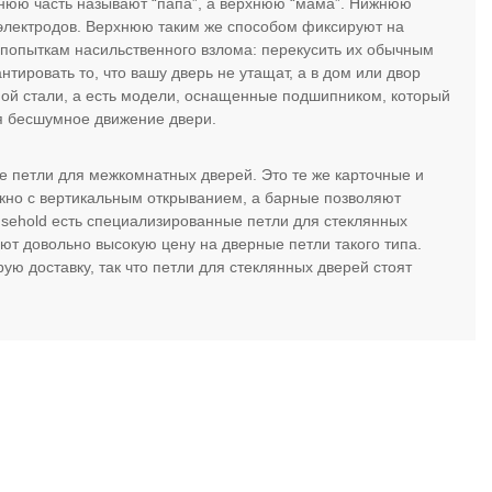
жнюю часть называют “папа”, а верхнюю “мама”. Нижнюю
электродов. Верхнюю таким же способом фиксируют на
 попыткам насильственного взлома: перекусить их обычным
нтировать то, что вашу дверь не утащат, а в дом или двор
ной стали, а есть модели, оснащенные подшипником, который
ая бесшумное движение двери.
ые петли для межкомнатных дверей. Это те же карточные и
окно с вертикальным открыванием, а барные позволяют
Household есть специализированные петли для стеклянных
т довольно высокую цену на дверные петли такого типа.
ю доставку, так что петли для стеклянных дверей стоят