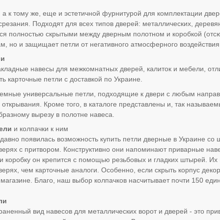
 а к тому же, еще и эстетичной фурнитурой для комплектации две
резания. Подходят для всех типов дверей: металлических, дерев
ся полностью скрытыми между дверным полотном и коробкой (отсюд
, но и защищает петли от негативного атмосферного воздействия
ли
акладные навесы для межкомнатных дверей, калиток и мебели, о
ть карточные петли с доставкой по Украине.
съемные универсальные петли, подходящие к двери с любым напра
 открывания. Кроме того, в каталоге представлены и, так называе
бразному вырезу в полотне навеса.
ели
и колпачки к ним
давно появилась возможность купить петли дверные в Украине с
ерях с притвором. Конструктивно они напоминают приварные наве
 и коробку он крепится с помощью резьбовых и гладких штырей. Их
ерях, чем карточные аналоги. Особенно, если скрыть корпус деко
магазине. Благо, наш выбор колпачков насчитывает почти 150 еди
ли
аненный вид навесов для металлических ворот и дверей - это пр