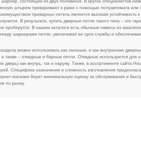
 шарнир, состоящий из двух половинок. В кругах специалистов ни
енную штырем приваривают к раме с помощью полуавтомата или 
Преимуществом приварных петель является высокая устойчивость к
лучится. В результате, купить дверные петли такого типа – это гара
не проберутся. В нашем каталоге есть обычные навесы из закален
между шарнирами петли, увеличивая ее срок службы и обеспечив
 раздела можно использовать как оконные, и как внутренние дверн
 а также – откидные и барные петли. Откидные используются для 
ли дверь) как внутрь, так и наружу. Также, в ассортименте сайта 
рей. Специфика назначения и сложность изготовления предполагаю
ернет-магазин берет минимальную оценку за обслуживание и быстру
ем по рынку.