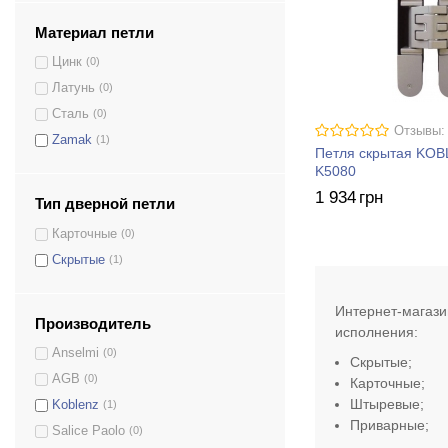
Материал петли
Цинк
(0)
Латунь
(0)
Сталь
(0)
Отзывы:
Zamak
(1)
Петля скрытая KO
K5080
1 934
грн
Тип дверной петли
Карточные
(0)
Скрытые
(1)
Интернет-магази
Производитель
исполнения:
Anselmi
(0)
Скрытые;
AGB
(0)
Карточные;
Штыревые
;
Koblenz
(1)
Приварные;
Salice Paolo
(0)