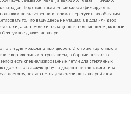
жнюю часть называют “папа”, а верхнюю “мама”. Нижнюю
электродов. Верхнюю таким же способом фиксируют на
 попыткам насильственного взлома: перекусить их обычным
нтировать то, что вашу дверь не утащат, а в дом или двор
ной стали, а есть модели, оснащенные подшипником, который
ая бесшумное движение двери.
ые петли для межкомнатных дверей. Это те же карточные и
окно с вертикальным открыванием, а барные позволяют
Household есть специализированные петли для стеклянных
т довольно высокую цену на дверные петли такого типа.
ю доставку, так что петли для стеклянных дверей стоят