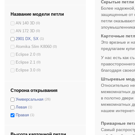
Скрытые петли
Более надежной,
Название модели петли
защищенные от с
петли оказывают
AN 140 3D
(0)
злоумышленникам
AN 172 3D
(0)
Карточные пет
2901 DX, SX
(1)
Это врезные и н
Atomika Slim K8060
(0)
предлагаем купи
Eclipse 2.0
(0)
У нас есть как 
Eclipse 2.1
(0)
правостороннего
благодаря своео
Eclipse 3.0
(0)
Eclipse 3.1
(0)
Штыревые мод
Относительно не
Kubica K2460 DXSX
(0)
Сторона открывания
межкомнатных дв
Eclipse 3.2
(0)
в полотно двери
Универсальная
(26)
Kombi-3 K1019 DXSX
(0)
межкомнатных дв
Левая
(1)
Kombi S30 DXSX
(0)
нашем интернет-
Правая
(1)
Kombi-3 Art.K 1000 DXSX
(0)
Приварные пет
Kubica Twist Art.K 2000 DXSX
(0)
Самый распростр
Kubica Art.K2400 DXSX
(0)
Высота карточной петли