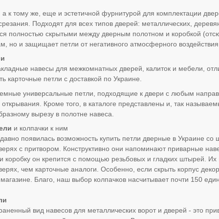
 а к тому же, еще и эстетичной фурнитурой для комплектации две
резания. Подходят для всех типов дверей: металлических, дерев
ся полностью скрытыми между дверным полотном и коробкой (отсюд
, но и защищает петли от негативного атмосферного воздействия
ли
акладные навесы для межкомнатных дверей, калиток и мебели, о
ть карточные петли с доставкой по Украине.
съемные универсальные петли, подходящие к двери с любым напра
 открывания. Кроме того, в каталоге представлены и, так называе
бразному вырезу в полотне навеса.
ели
и колпачки к ним
давно появилась возможность купить петли дверные в Украине с
ерях с притвором. Конструктивно они напоминают приварные наве
 и коробку он крепится с помощью резьбовых и гладких штырей. Их
ерях, чем карточные аналоги. Особенно, если скрыть корпус деко
магазине. Благо, наш выбор колпачков насчитывает почти 150 еди
ли
аненный вид навесов для металлических ворот и дверей - это пр