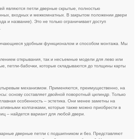
рей являются петли дверные скрытые, полностью
янных, входных и межкомнатных. В закрытом положении двери
а и название). Это не только ограничивает доступ
.
тличающиеся удобным функционалом и способом монтажа. Мы
влением открывания, так и несъемные модели для лево или
мые, петли-бабочки, которые складываются до толщины карты
о штыревым механизмом. Применяются, преимущественно, на
сы: основу составляет двойной поворотный цилиндр. Только
 главная особенность – эстетика. Они менее заметны на
ративными колпачками, которые также можно приобрести в
ниц – найдется вариант для любой двери.
иварные дверные петли с подшипником и без. Представляют