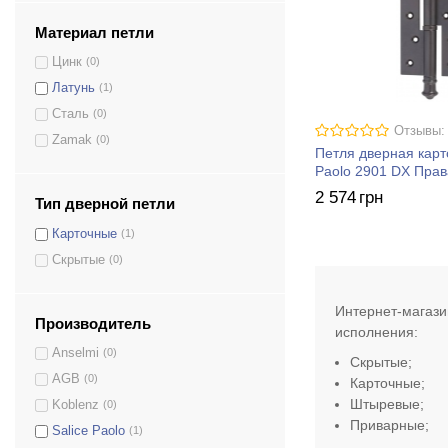
Материал петли
Цинк
(0)
Латунь
(1)
Сталь
(0)
Отзывы:
Zamak
(0)
Петля дверная карт
Paolo 2901 DX Пра
2 574
грн
Тип дверной петли
Карточные
(1)
Скрытые
(0)
Интернет-магази
Производитель
исполнения:
Anselmi
(0)
Скрытые;
AGB
(0)
Карточные;
Штыревые
;
Koblenz
(0)
Приварные;
Salice Paolo
(1)