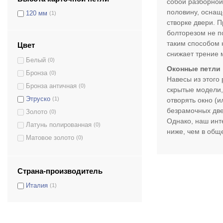
собой разборной
Kubica Art.K2700 DXSX
(0)
половину, оснащ
120 мм
(1)
створке двери. 
KubiKuadra Art.K3000 DXSX
(0)
болторезом не по
Kubica K5080
(0)
таким способом 
Цвет
Kubikina Art.6100
(0)
снижает трение 
Белый
(0)
Kubica Art.K6200
(0)
Оконные петли
Бронза
(0)
Kubica Art.6300
(0)
Навесы из этого
Бронза античная
(0)
Kubica Art.6700
(0)
скрытые модели,
Этруско
(1)
отворять окно (и
Kubica Art.7000
(0)
безрамочных две
Золото
(0)
KUBI7 Art.7080 80/100кг
(0)
Однако, наш инт
Латунь полированная
(0)
KUBI7 Art.7120 120/140кг
(0)
ниже, чем в общ
Матовое золото
(0)
Atomika K8000
(0)
Никель
(0)
Серый
(0)
Страна-производитель
Хром матовый
(0)
Италия
(1)
Черный
(0)
Шампань матовая
(1)
Шампань полированная
(1)