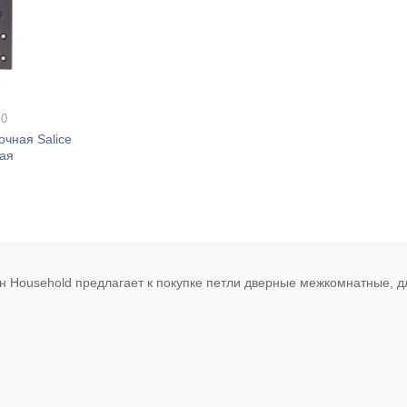
 0
очная Salice
вая
н Household предлагает к покупке петли дверные межкомнатные, дл