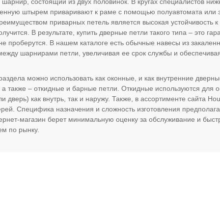
 шарнир, состоящий из двух половинок. В кругах специалистов ни
енную штырем приваривают к раме с помощью полуавтомата или 
Преимуществом приварных петель является высокая устойчивость к
лучится. В результате, купить дверные петли такого типа – это гара
не проберутся. В нашем каталоге есть обычные навесы из закален
между шарнирами петли, увеличивая ее срок службы и обеспечив
 раздела можно использовать как оконные, и как внутренние дверн
 а также – откидные и барные петли. Откидные используются для 
ли дверь) как внутрь, так и наружу. Также, в ассортименте сайта 
рей. Специфика назначения и сложность изготовления предполагаю
ернет-магазин берет минимальную оценку за обслуживание и быстру
ем по рынку.