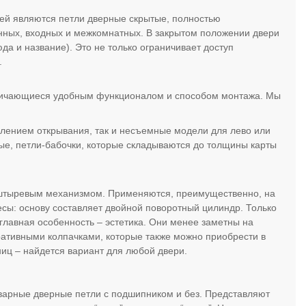
рей являются петли дверные скрытые, полностью
янных, входных и межкомнатных. В закрытом положении двери
а и название). Это не только ограничивает доступ
.
тличающиеся удобным функционалом и способом монтажа. Мы
влением открывания, так и несъемные модели для лево или
мые, петли-бабочки, которые складываются до толщины карты
о штыревым механизмом. Применяются, преимущественно, на
сы: основу составляет двойной поворотный цилиндр. Только
 главная особенность – эстетика. Они менее заметны на
ративными колпачками, которые также можно приобрести в
ниц – найдется вариант для любой двери.
иварные дверные петли с подшипником и без. Представляют