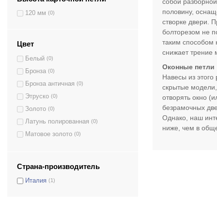
собой разборной
Kubica Art.6300
(1)
половину, оснащ
120 мм
(0)
Kubica Art.6700
(1)
створке двери. 
болторезом не по
Kubica Art.7000
(1)
таким способом 
Цвет
KUBI7 Art.7080 80/100кг
(1)
снижает трение 
KUBI7 Art.7120 120/140кг
(1)
Белый
(0)
Оконные петли
Atomika K8000
(1)
Бронза
(0)
Навесы из этого
Бронза античная
(0)
скрытые модели,
Этруско
(0)
отворять окно (и
безрамочных две
Золото
(0)
Однако, наш инт
Латунь полированная
(0)
ниже, чем в общ
Матовое золото
(0)
Никель
(0)
Серый
(0)
Страна-производитель
Хром матовый
(1)
Италия
(1)
Черный
(0)
Шампань матовая
(0)
Шампань полированная
(0)