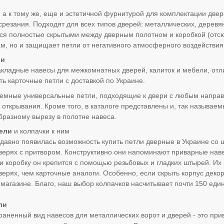
 а к тому же, еще и эстетичной фурнитурой для комплектации две
резания. Подходят для всех типов дверей: металлических, дерев
ся полностью скрытыми между дверным полотном и коробкой (отсюд
, но и защищает петли от негативного атмосферного воздействия
ли
акладные навесы для межкомнатных дверей, калиток и мебели, о
ть карточные петли с доставкой по Украине.
съемные универсальные петли, подходящие к двери с любым напра
 открывания. Кроме того, в каталоге представлены и, так называе
бразному вырезу в полотне навеса.
ели
и колпачки к ним
давно появилась возможность купить петли дверные в Украине с
ерях с притвором. Конструктивно они напоминают приварные наве
 и коробку он крепится с помощью резьбовых и гладких штырей. Их
ерях, чем карточные аналоги. Особенно, если скрыть корпус деко
магазине. Благо, наш выбор колпачков насчитывает почти 150 еди
ли
аненный вид навесов для металлических ворот и дверей - это пр