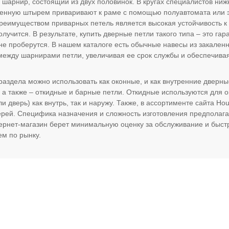
 шарнир, состоящий из двух половинок. В кругах специалистов ни
енную штырем приваривают к раме с помощью полуавтомата или 
Преимуществом приварных петель является высокая устойчивость к
лучится. В результате, купить дверные петли такого типа – это гара
не проберутся. В нашем каталоге есть обычные навесы из закален
между шарнирами петли, увеличивая ее срок службы и обеспечив
 раздела можно использовать как оконные, и как внутренние дверн
 а также – откидные и барные петли. Откидные используются для 
ли дверь) как внутрь, так и наружу. Также, в ассортименте сайта 
рей. Специфика назначения и сложность изготовления предполагаю
ернет-магазин берет минимальную оценку за обслуживание и быстру
ем по рынку.