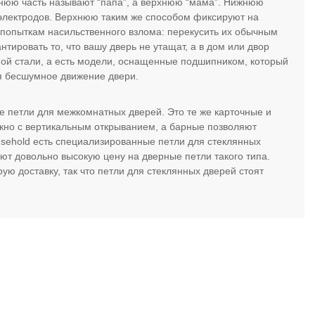
жнюю часть называют “папа”, а верхнюю “мама”. Нижнюю
электродов. Верхнюю таким же способом фиксируют на
 попыткам насильственного взлома: перекусить их обычным
нтировать то, что вашу дверь не утащат, а в дом или двор
ной стали, а есть модели, оснащенные подшипником, который
ая бесшумное движение двери.
ые петли для межкомнатных дверей. Это те же карточные и
окно с вертикальным открыванием, а барные позволяют
Household есть специализированные петли для стеклянных
т довольно высокую цену на дверные петли такого типа.
ю доставку, так что петли для стеклянных дверей стоят