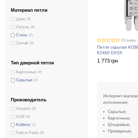
Материал петли
Цинк
(0)
Латунь
(0)
Сталь
(1)
Отзывы:
Zamak
(0)
Петля скрытая KO
K2460 DXSX
1 773
грн
Тип дверной петли
Карточные
(0)
Скрытые
(1)
Интернет-магази
Производитель
исполнения:
Anselmi
(0)
Скрытые;
AGB
(0)
Карточные;
AN 140 3D
(1)
Штыревые
;
Koblenz
(1)
AN 172 3D
(1)
Приварные;
Salice Paolo
(0)
2901 DX, SX
(2)