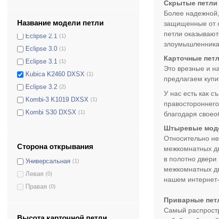
Скрытые петли
Atomika Slim K8060
(1)
Более надежной,
Название модели петли
защищенные от с
Eclipse 2.0
(1)
петли оказывают
Eclipse 2.1
(1)
злоумышленникам
Eclipse 3.0
(1)
Карточные пет
Eclipse 3.1
(1)
Это врезные и н
Kubica K2460 DXSX
(1)
предлагаем купи
Eclipse 3.2
(2)
У нас есть как 
Kombi-3 K1019 DXSX
(1)
правостороннего
Kombi S30 DXSX
(1)
благодаря своео
Kombi-3 Art.K 1000 DXSX
(1)
Штыревые мод
Kubica Twist Art.K 2000 DXSX
(1)
Относительно не
Сторона открывания
межкомнатных дв
Kubica Art.K2400 DXSX
(1)
в полотно двери
Универсальная
(1)
Kubica Art.K2700 DXSX
(1)
межкомнатных дв
Левая
(0)
KubiKuadra Art.K3000 DXSX
(1)
нашем интернет-
Правая
(0)
Kubica K5080
(1)
Приварные пет
Kubikina Art.6100
(1)
Самый распростр
Kubica Art.K6200
(1)
Высота карточной петли