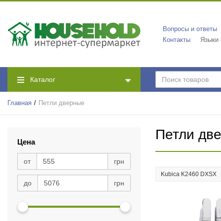
Вопросы и ответы
Контакты
Языки
Каталог
Главная
Петли дверные
Петли дв
Цена
от
грн
Kubica K2460 DXSX
до
грн