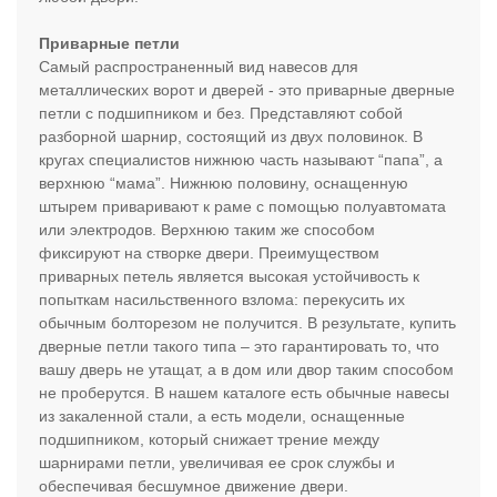
Приварные петли
Самый распространенный вид навесов для
металлических ворот и дверей - это приварные дверные
петли с подшипником и без. Представляют собой
разборной шарнир, состоящий из двух половинок. В
кругах специалистов нижнюю часть называют “папа”, а
верхнюю “мама”. Нижнюю половину, оснащенную
штырем приваривают к раме с помощью полуавтомата
или электродов. Верхнюю таким же способом
фиксируют на створке двери. Преимуществом
приварных петель является высокая устойчивость к
попыткам насильственного взлома: перекусить их
обычным болторезом не получится. В результате, купить
дверные петли такого типа – это гарантировать то, что
вашу дверь не утащат, а в дом или двор таким способом
не проберутся. В нашем каталоге есть обычные навесы
из закаленной стали, а есть модели, оснащенные
подшипником, который снижает трение между
шарнирами петли, увеличивая ее срок службы и
обеспечивая бесшумное движение двери.