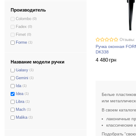
City
(1)
Производитель
Daisy
(1)
Colombo
(0)
Demetra
(1)
Fadex
(0)
Denver
(1)
Fimet
(0)
Elettra
(1)
Отзывы:
Forme
(1)
Ручка оконная FOR
Elle
(1)
DK338
Eos
(1)
4 480
грн
Название модели ручки
Flora
(2)
Galaxy
(1)
Gemini
(1)
Ida
(1)
Idea
(1)
Белые пластиков
или металлическ
Libra
(1)
В своем каталог
Mach
(1)
Malika
(1)
лаконичные пр
классические 
Michelle
(2)
Milly
(2)
Подобрать “свою