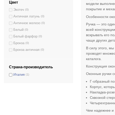
Цвет
модели выполнен
Minerva
(1)
покрытие и механ
Экотеч
(0)
Mira
(1)
Особенности око
Античная латунь
(0)
Mirage
(1)
Античное железо
(0)
Ручка — это оди
Modena
(1)
всей конструкции
Белый
(0)
Naxos
(1)
вскрывать его по
Белый фарфор
(0)
Nike
(1)
чаще других дет
Бронза
(0)
Padova
(1)
В силу этого, м
Бронза античная
(0)
Paris
(1)
проводят множес
Бронза матовая
(0)
Perugia
(1)
каталога.
Бронза темная
(0)
Philip
(1)
Конструкция око
Страна-производитель
Графит
(0)
Rania
(1)
Оконные ручки с
Италия
(1)
Золото 24К
(0)
Regina
(1)
Г-образный по
Золото французское
(0)
Riccio
(1)
Корпус, котор
Латунь матовая
(0)
Samantha
(1)
Накладка-розе
Латунь полированная
(0)
Сквозной стер
Siena
(1)
Четырехгранни
Латунь полированная/Латунь
(0)
Siena Ceramic
(1)
матовая
Чем надежнее и 
Siena Groove
(1)
Латунь перламутровая
(0)