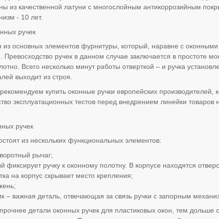
ы из качественной латуни с многослойным антикоррозийным покр
изм - 10 лет.
нных ручек
н из основных элементов фурнитуры, который, наравне с оконным
. Превосходство ручек в данном случае заключается в простоте мо
лотно. Всего несколько минут работы отверткой – и ручка установле
алей выходит из строя.
ы рекомендуем купить оконные ручки европейских производителей
тво эксплуатационных тестов перед внедрением линейки товаров н
нных ручек
остоят из нескольких функциональных элементов:
воротный рычаг;
ый фиксирует ручку к оконному полотну. В корпусе находятся отве
тка на корпус скрывает место крепления;
жень;
к – важная деталь, отвечающая за связь ручки с запорным механи
прочнее детали оконных ручек для пластиковых окон, тем дольше 