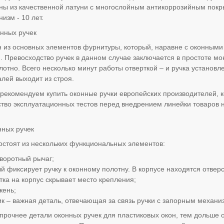
ы из качественной латуни с многослойным антикоррозийным покр
изм - 10 лет.
нных ручек
н из основных элементов фурнитуры, который, наравне с оконным
. Превосходство ручек в данном случае заключается в простоте мо
лотно. Всего несколько минут работы отверткой – и ручка установле
алей выходит из строя.
ы рекомендуем купить оконные ручки европейских производителей
тво эксплуатационных тестов перед внедрением линейки товаров н
нных ручек
остоят из нескольких функциональных элементов:
воротный рычаг;
ый фиксирует ручку к оконному полотну. В корпусе находятся отве
тка на корпус скрывает место крепления;
жень;
к – важная деталь, отвечающая за связь ручки с запорным механи
прочнее детали оконных ручек для пластиковых окон, тем дольше 