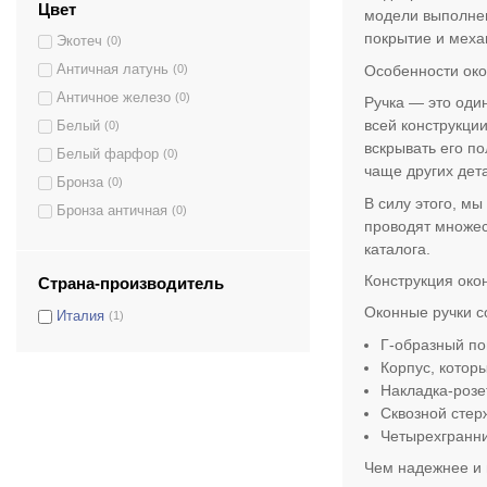
Цвет
модели выполнен
Mira
(1)
покрытие и механ
Экотеч
(0)
Mirage
(1)
Особенности око
Античная латунь
(0)
Modena
(1)
Античное железо
(0)
Ручка — это оди
Naxos
(1)
всей конструкции
Белый
(0)
Nike
(1)
вскрывать его по
Белый фарфор
(0)
Padova
(1)
чаще других дет
Бронза
(0)
Paris
(1)
В силу этого, м
Бронза античная
(0)
Perugia
(1)
проводят множес
Бронза матовая
(1)
Philip
(1)
каталога.
Бронза темная
(0)
Rania
(1)
Конструкция око
Страна-производитель
Графит
(0)
Regina
(1)
Оконные ручки с
Италия
(1)
Золото 24К
(0)
Riccio
(1)
Г-образный по
Золото французское
(0)
Samantha
(1)
Корпус, котор
Латунь матовая
(0)
Siena
(1)
Накладка-розе
Латунь полированная
(0)
Сквозной стер
Siena Ceramic
(1)
Четырехгранни
Латунь полированная/Латунь
(0)
Siena Groove
(1)
матовая
Чем надежнее и 
Siena Swarovski
(1)
Латунь перламутровая
(0)