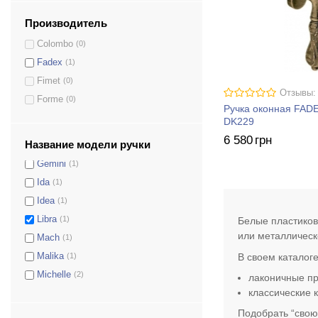
Daisy
(1)
Производитель
Demetra
(1)
Colombo
(0)
Denver
(1)
Fadex
(1)
Elettra
(1)
Fimet
(0)
Elle
(1)
Отзывы:
Forme
(0)
Ручка оконная FAD
Eos
(1)
DK229
Flora
(2)
6 580
грн
Название модели ручки
Galaxy
(1)
Gemini
(1)
Ida
(1)
Idea
(1)
Libra
(1)
Белые пластиков
или металлическ
Mach
(1)
В своем каталог
Malika
(1)
Michelle
(2)
лаконичные пр
классические 
Milly
(2)
Minerva
(1)
Подобрать “свою