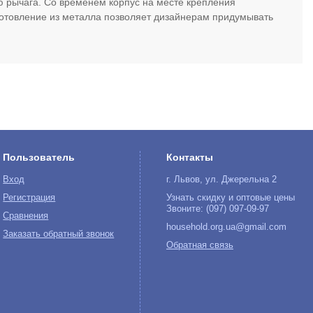
 рычага. Со временем корпус на месте крепления
зготовление из металла позволяет дизайнерам придумывать
Пользователь
Контакты
Вход
г. Львов, ул. Джерельна 2
Регистрация
Узнать скидку и оптовые цены
Звоните: (097) 097-09-97
Сравнения
household.org.ua@gmail.com
Заказать обратный звонок
Обратная связь