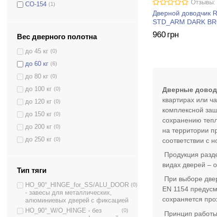
Отзывы:
CO-154
(1)
Дверной доводчик 
CO-155
(1)
STD_ARM DARK B
CO-156
(1)
960
грн
Вес дверного полотна
COU-52
(1)
до 45 кг
(0)
COU-53
(1)
до 60 кг
(6)
COU-53H
(1)
до 80 кг
(0)
COU-152
(1)
Дверные довод
до 100 кг
(0)
COU-153
(1)
квартирах или ч
до 120 кг
(0)
D-1200
(6)
комплексной защ
до 150 кг
(0)
D-1200P(U)
(8)
сохранению тепл
до 200 кг
(0)
на территории п
D-1200T
(8)
до 250 кг
(0)
соответствии с 
D-1504
(6)
Продукция разде
D-1554
(9)
видах дверей – 
D-2005V
(7)
Тип тяги
При выборе двер
D-2050T
(3)
HO_90°_HINGE_for_SS/ALU_DOOR
(0)
EN
1154 предусм
- завесы для металлических,
D-2055V
(6)
сохраняется про
алюминиевых дверей с фиксацией
D-2550
(3)
HO_90°_W/O_HINGE - без
(0)
Принцип работы 