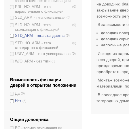
завес в комплекте с фиксацией
D-2550T
(1)
на доводчик, бл
PRL_HO_ARM - тяга
(0)
D-3550
(3)
закрывание двер
параллельная с фиксацией
возможность рег
D-3554T
(2)
SLD_ARM - тяга скользящая
(0)
D-4550
(3)
В зависимости о
SLD_HO_ARM - тяга
(0)
скользящая с фиксацией
DS-1504
(2)
доводчик пове
STD_ARM - тяга стандартна
(6)
DS-1554
(5)
доводчик скры
STD_HO_ARM - тяга
(0)
напольные дов
DS-1554P
(3)
стандартна с фиксацией
Исходя из парам
DS-2005V
(2)
UNIV_ARM - тяга универсальна
(0)
веса дверей, пр
DS-2050T
(3)
W/O_ARM - без тяги
(0)
преждевременно 
DS-2055P
(3)
приобретать пр
DS-2055V
(3)
Возможность фиксации
Монтаж возможен
DS-2550
(3)
дверей в открытом положении
материалами, по
DS-2550P
(3)
Да
(0)
В последнее вре
DS-2550T
(3)
загородных домо
Нет
(6)
DS-3550
(3)
DS-3550P
(3)
Опции доводчика
DS-3550T
(3)
BC - тормоз открывания
(0)
DS-4550
(3)