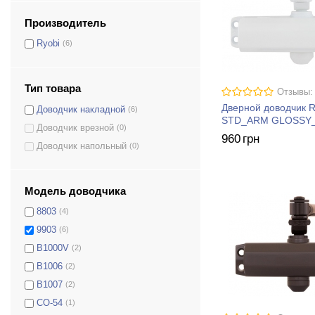
Производитель
Ryobi
(6)
Тип товара
Отзывы:
Дверной доводчик 
Доводчик накладной
(6)
STD_ARM GLOSSY
Доводчик врезной
(0)
960
грн
Доводчик напольный
(0)
Модель доводчика
8803
(4)
9903
(6)
B1000V
(2)
B1006
(2)
B1007
(2)
CO-54
(1)