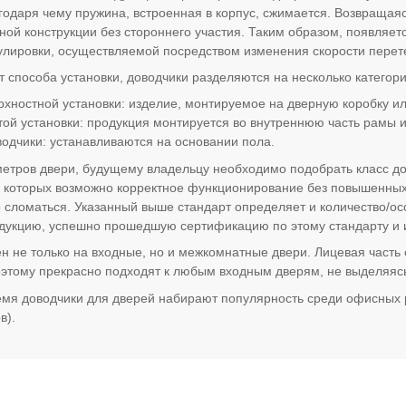
агодаря чему пружина, встроенная в корпус, сжимается. Возвращая
ной конструкции без стороннего участия. Таким образом, появляет
улировки, осуществляемой посредством изменения скорости перет
т способа установки, доводчики разделяются на несколько категори
рхностной установки: изделие, монтируемое на дверную коробку ил
той установки: продукция монтируется во внутреннюю часть рамы 
одчики: устанавливаются на основании пола.
етров двери, будущему владельцу необходимо подобрать класс д
и которых возможно корректное функционирование без повышенных
сломаться. Указанный выше стандарт определяет и количество/ос
одукцию, успешно прошедшую сертификацию по этому стандарту и
 не только на входные, но и межкомнатные двери. Лицевая часть
этому прекрасно подходят к любым входным дверям, не выделяясь
мя доводчики для дверей набирают популярность среди офисных 
в).