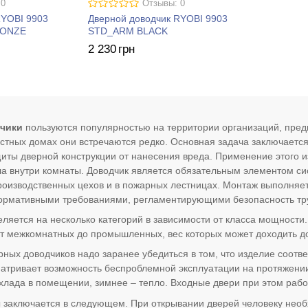
 0
Отзывы: 0
RYOBI 9903
Дверной доводчик RYOBI 9903
RONZE
STD_ARM BLACK
2 230
грн
чики
пользуются популярностью на территории организаций, пред
астных домах они встречаются редко. Основная задача заключаетс
иты дверной конструкции от нанесения вреда. Применение этого 
а внутри комнаты. Доводчик является обязательным элементом си
роизводственных цехов и в пожарных лестницах. Монтаж выполняет
нормативными требованиями, регламентирующими безопасность тр
ляется на несколько категорий в зависимости от класса мощности
от межкомнатных до промышленных, вес которых может доходить д
ных доводчиков надо заранее убедиться в том, что изделие соот
атривает возможность беспроблемной эксплуатации на протяжении
хлада в помещении, зимнее – тепло. Входные двери при этом рабо
заключается в следующем. При открывании дверей человеку необ