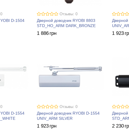
 0
Отзывы: 0
RYOBI D-1504
Дверной доводчик RYOBI 8803
Дверной
STD_HO_ARM DARK_BRONZE
UNIV_A
1 886
грн
1 923
г
 0
Отзывы: 0
RYOBI D-1554
Дверной доводчик RYOBI D-1554
Дверной
_WHITE
UNIV_ARM SILVER
STD_AR
1 923
грн
2 230
г