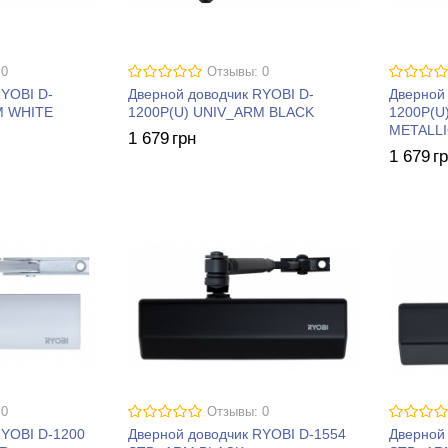
 0
Отзывы: 0
RYOBI D-
Дверной доводчик RYOBI D-
Дверной
M WHITE
1200P(U) UNIV_ARM BLACK
1200P(U
METALL
1 679
грн
1 679
г
 0
Отзывы: 0
RYOBI D-1200
Дверной доводчик RYOBI D-1554
Дверной