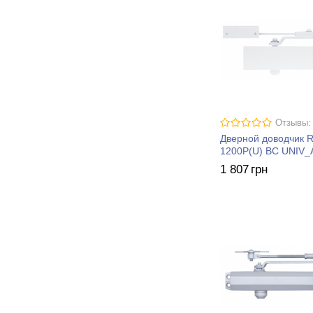
Отзывы:
Дверной доводчик 
1200P(U) BC UNIV
1 807
грн