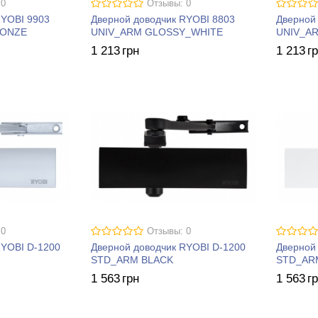
 0
Отзывы: 0
RYOBI 9903
Дверной доводчик RYOBI 8803
Дверной
RONZE
UNIV_ARM GLOSSY_WHITE
UNIV_AR
1 213
грн
1 213
г
 0
Отзывы: 0
RYOBI D-1200
Дверной доводчик RYOBI D-1200
Дверной
STD_ARM BLACK
STD_AR
1 563
грн
1 563
г