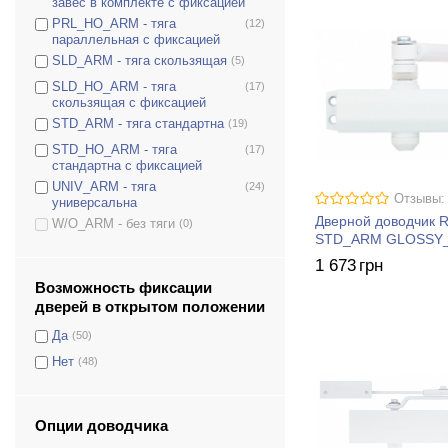
завес в комплекте с фиксацией
D-2550T
(1)
PRL_HO_ARM - тяга
(12)
D-3550
(3)
параллельная с фиксацией
D-3554T
(0)
SLD_ARM - тяга скользящая
(5)
D-4550
(3)
SLD_HO_ARM - тяга
(17)
скользящая с фиксацией
DS-1504
(2)
STD_ARM - тяга стандартна
(19)
DS-1554
(5)
STD_HO_ARM - тяга
(17)
DS-1554P
(3)
стандартна с фиксацией
DS-2005V
(0)
UNIV_ARM - тяга
(24)
Отзывы:
универсальна
DS-2050T
(3)
Дверной доводчик 
W/O_ARM - без тяги
(0)
DS-2055P
(0)
STD_ARM GLOSSY
1 673
грн
DS-2055V
(0)
Возможность фиксации
DS-2550
(3)
дверей в открытом положении
DS-2550P
(3)
Да
(50)
DS-2550T
(3)
Нет
(48)
DS-3550
(3)
DS-3550P
(3)
DS-3550T
(3)
Опции доводчика
DS-4550
(3)