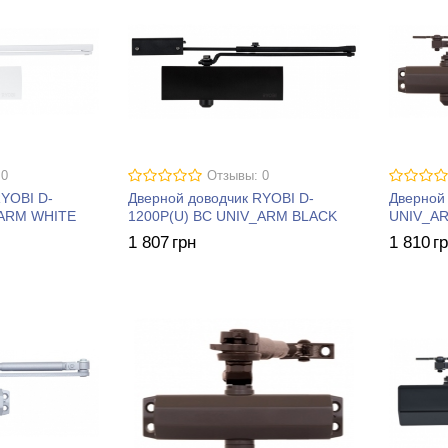
 0
Отзывы: 0
RYOBI D-
Дверной доводчик RYOBI D-
Дверной
_ARM WHITE
1200P(U) BC UNIV_ARM BLACK
UNIV_A
1 807
грн
1 810
г