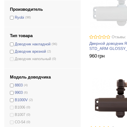
Производитель
Ryobi
(98)
Тип товара
Отзывы:
Дверной доводчик 
Доводчик накладной
(96)
STD_ARM GLOSSY
Доводчик врезной
(2)
960
грн
Доводчик напольный
(0)
Модель доводчика
8803
(4)
9903
(6)
B1000V
(2)
B1006
(0)
B1007
(0)
CO-54
(0)