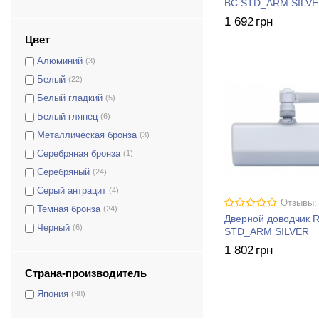
BC STD_ARM SILV
1 692
грн
Цвет
Алюминий
(3)
Белый
(22)
Белый гладкий
(5)
Белый глянец
(6)
Металлическая бронза
(3)
Серебряная бронза
(1)
Серебряный
(24)
Серый антрацит
(4)
Отзывы:
Темная бронза
(24)
Дверной доводчик 
Черный
(6)
STD_ARM SILVER
1 802
грн
Страна-производитель
Япония
(98)