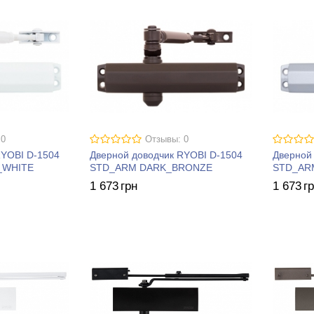
 0
Отзывы: 0
RYOBI D-1504
Дверной доводчик RYOBI D-1504
Дверной
_WHITE
STD_ARM DARK_BRONZE
STD_AR
1 673
грн
1 673
г