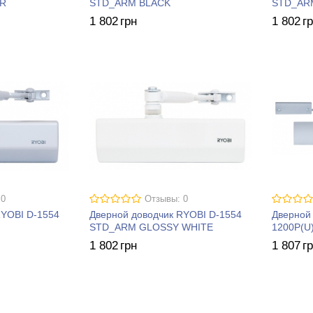
ER
STD_ARM BLACK
STD_AR
1 802
грн
1 802
г
 0
Отзывы: 0
RYOBI D-1554
Дверной доводчик RYOBI D-1554
Дверной
STD_ARM GLOSSY WHITE
1200P(U
1 802
грн
1 807
г