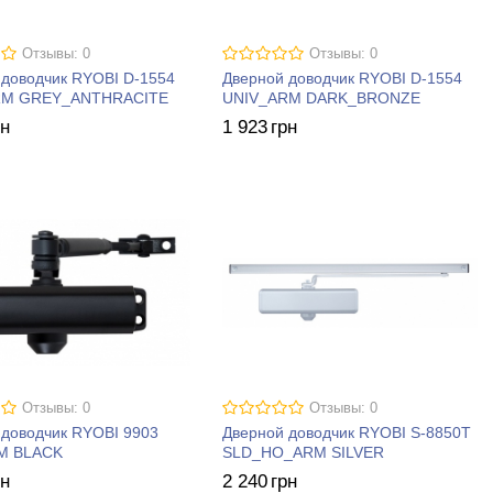
Отзывы: 0
Отзывы: 0
 доводчик RYOBI D-1554
Дверной доводчик RYOBI D-1554
RM GREY_ANTHRACITE
UNIV_ARM DARK_BRONZE
рн
1 923
грн
Отзывы: 0
Отзывы: 0
 доводчик RYOBI 9903
Дверной доводчик RYOBI S-8850T
M BLACK
SLD_HO_ARM SILVER
рн
2 240
грн