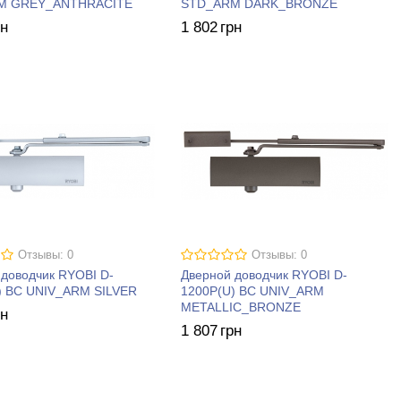
M GREY_ANTHRACITE
STD_ARM DARK_BRONZE
рн
1 802
грн
Отзывы: 0
Отзывы: 0
 доводчик RYOBI D-
Дверной доводчик RYOBI D-
) BC UNIV_ARM SILVER
1200P(U) BC UNIV_ARM
METALLIC_BRONZE
рн
1 807
грн