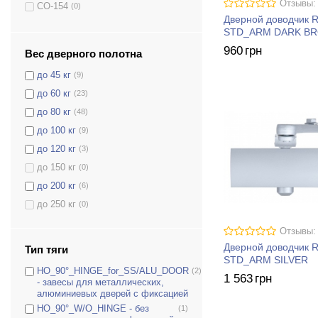
Отзывы:
CO-154
(0)
Дверной доводчик 
CO-155
(0)
STD_ARM DARK B
CO-156
(0)
960
грн
Вес дверного полотна
COU-52
(1)
до 45 кг
(9)
COU-53
(0)
до 60 кг
(23)
COU-53H
(0)
до 80 кг
(48)
COU-152
(1)
до 100 кг
(9)
COU-153
(0)
до 120 кг
(3)
D-1200
(6)
до 150 кг
(0)
D-1200P(U)
(8)
до 200 кг
(6)
D-1200T
(0)
до 250 кг
(0)
D-1504
(6)
D-1554
(9)
Отзывы:
Дверной доводчик 
D-2005V
(0)
Тип тяги
STD_ARM SILVER
D-2050T
(0)
HO_90°_HINGE_for_SS/ALU_DOOR
(2)
1 563
грн
- завесы для металлических,
D-2055V
(0)
алюминиевых дверей с фиксацией
D-2550
(0)
HO_90°_W/O_HINGE - без
(1)