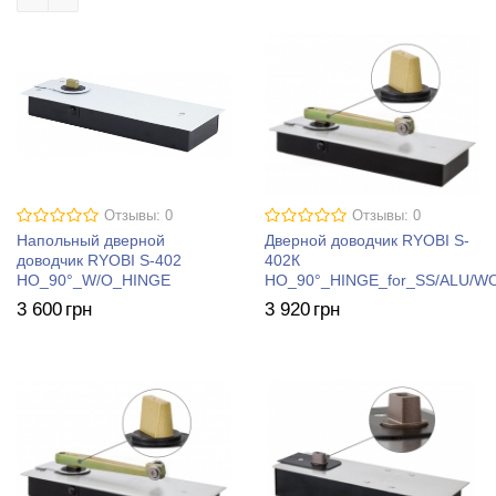
Отзывы: 0
Отзывы: 0
Напольный дверной
Дверной доводчик RYOBI S-
доводчик RYOBI S-402
402К
HO_90°_W/O_HINGE
HO_90°_HINGE_for_SS/ALU/
3 600
грн
3 920
грн