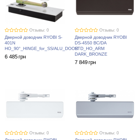
Отзывы: 0
Отзывы: 0
Дверной доводчик RYOBI S-
Дверной доводчик RYOBI
401N
DS-4550 BC/DA
HO_90°_HINGE_for_SS/ALU_DOOR
STD_HO_ARM
DARK_BRONZE
6 485
грн
7 849
грн
Отзывы: 0
Отзывы: 0