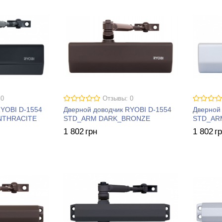
 0
Отзывы: 0
RYOBI D-1554
Дверной доводчик RYOBI D-1554
Дверной
NTHRACITE
STD_ARM DARK_BRONZE
STD_AR
1 802
грн
1 802
г