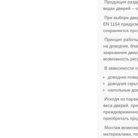
Продукция разде
видах дверей – 
При выборе двер
EN
1154 предусм
сохраняется про
Принцип работы 
на доводчик, бл
закрывание двер
возможность рег
В зависимости о
доводчик пове
доводчик скры
напольные дов
Исходя из парам
веса дверей, пр
преждевременно 
приобретать пр
Монтаж возможен
материалами, по