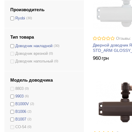
Производитель
Ryobi
(30)
Тип товара
Отзывы:
Дверной доводчик 
Доводчик накладной
(30)
STD_ARM GLOSSY
Доводчик врезной
(0)
960
грн
Доводчик напольный
(0)
Модель доводчика
8803
(0)
9903
(6)
B1000V
(2)
B1006
(2)
B1007
(2)
CO-54
(0)