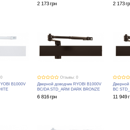
2 173
грн
2 173
г
 0
Отзывы: 0
RYOBI B1000V
Дверной доводчик RYOBI B1000V
Дверной
HITE
BC/DA STD_ARM DARK BRONZE
BC STD
6 816
грн
11 949