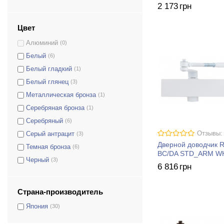
2 173
грн
Цвет
Алюминий
(0)
Белый
(6)
Белый гладкий
(1)
Белый глянец
(3)
Металлическая бронза
(1)
Серебряная бронза
(1)
Серебряный
(6)
Отзывы:
Серый антрацит
(3)
Дверной доводчик 
Темная бронза
(6)
BC/DA STD_ARM W
Черный
(3)
6 816
грн
Страна-производитель
Япония
(30)