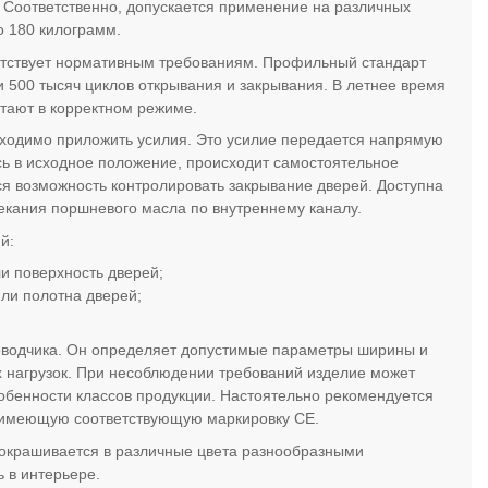
. Соответственно, допускается применение на различных
о 180 килограмм.
ветствует нормативным требованиям. Профильный стандарт
 500 тысяч циклов открывания и закрывания. В летнее время
тают в корректном режиме.
ходимо приложить усилия. Это усилие передается напрямую
сь в исходное положение, происходит самостоятельное
ся возможность контролировать закрывание дверей. Доступна
екания поршневого масла по внутреннему каналу.
й:
и поверхность дверей;
или полотна дверей;
оводчика. Он определяет допустимые параметры ширины и
 нагрузок. При несоблюдении требований изделие может
обенности классов продукции. Настоятельно рекомендуется
 имеющую соответствующую маркировку СЕ.
 окрашивается в различные цвета разнообразными
 в интерьере.