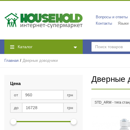
Вопросы и ответы
Контакты
Языки
Каталог
Главная
Дверные доводчики
Дверные 
Цена
от
грн
STD_ARM - тяга ста
до
грн