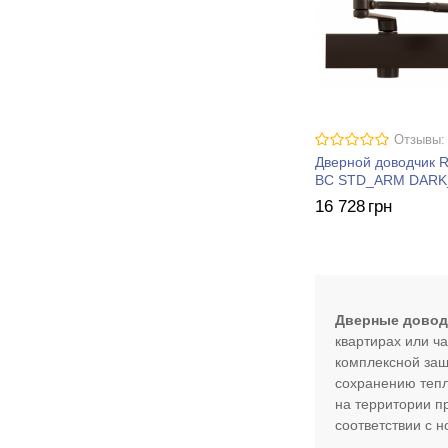
Отзывы:
Дверной доводчик 
BC STD_ARM DAR
16 728
грн
Дверные довод
квартирах или ч
комплексной защ
сохранению тепл
на территории п
соответствии с 