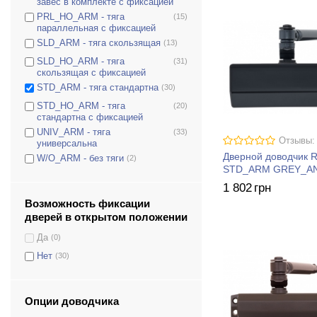
завес в комплекте с фиксацией
D-2550T
(0)
PRL_HO_ARM - тяга
(15)
D-3550
(0)
параллельная с фиксацией
D-3554T
(0)
SLD_ARM - тяга скользящая
(13)
D-4550
(0)
SLD_HO_ARM - тяга
(31)
скользящая с фиксацией
DS-1504
(0)
STD_ARM - тяга стандартна
(30)
DS-1554
(0)
STD_HO_ARM - тяга
(20)
DS-1554P
(0)
стандартна с фиксацией
DS-2005V
(0)
UNIV_ARM - тяга
(33)
Отзывы:
универсальна
DS-2050T
(0)
Дверной доводчик 
W/O_ARM - без тяги
(2)
DS-2055P
(0)
STD_ARM GREY_A
1 802
грн
DS-2055V
(0)
Возможность фиксации
DS-2550
(0)
дверей в открытом положении
DS-2550P
(0)
Да
(0)
DS-2550T
(0)
Нет
(30)
DS-3550
(0)
DS-3550P
(0)
DS-3550T
(0)
Опции доводчика
DS-4550
(0)