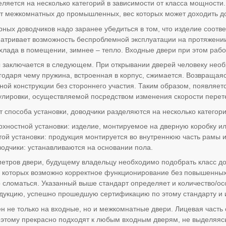
ляется на несколько категорий в зависимости от класса мощности
от межкомнатных до промышленных, вес которых может доходить д
ных доводчиков надо заранее убедиться в том, что изделие соот
атривает возможность беспроблемной эксплуатации на протяжении
хлада в помещении, зимнее – тепло. Входные двери при этом рабо
заключается в следующем. При открывании дверей человеку необ
агодаря чему пружина, встроенная в корпус, сжимается. Возвращая
ной конструкции без стороннего участия. Таким образом, появляет
улировки, осуществляемой посредством изменения скорости перет
т способа установки, доводчики разделяются на несколько категори
рхностной установки: изделие, монтируемое на дверную коробку ил
той установки: продукция монтируется во внутреннюю часть рамы 
одчики: устанавливаются на основании пола.
етров двери, будущему владельцу необходимо подобрать класс д
и которых возможно корректное функционирование без повышенных
сломаться. Указанный выше стандарт определяет и количество/ос
одукцию, успешно прошедшую сертификацию по этому стандарту и
 не только на входные, но и межкомнатные двери. Лицевая часть
этому прекрасно подходят к любым входным дверям, не выделяясь