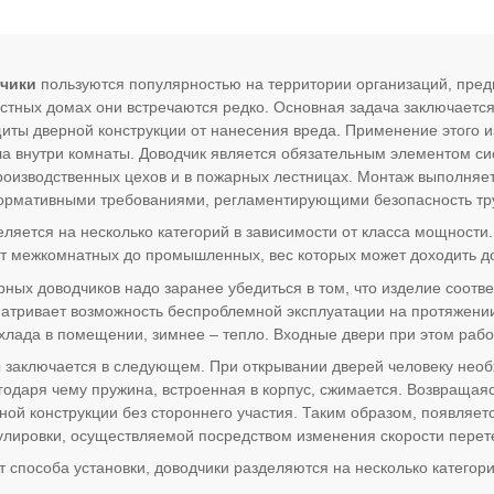
чики
пользуются популярностью на территории организаций, пред
астных домах они встречаются редко. Основная задача заключаетс
иты дверной конструкции от нанесения вреда. Применение этого 
а внутри комнаты. Доводчик является обязательным элементом си
роизводственных цехов и в пожарных лестницах. Монтаж выполняет
нормативными требованиями, регламентирующими безопасность тр
ляется на несколько категорий в зависимости от класса мощности
от межкомнатных до промышленных, вес которых может доходить д
ных доводчиков надо заранее убедиться в том, что изделие соот
атривает возможность беспроблемной эксплуатации на протяжении
хлада в помещении, зимнее – тепло. Входные двери при этом рабо
заключается в следующем. При открывании дверей человеку необ
агодаря чему пружина, встроенная в корпус, сжимается. Возвращая
ной конструкции без стороннего участия. Таким образом, появляет
улировки, осуществляемой посредством изменения скорости перет
т способа установки, доводчики разделяются на несколько категори