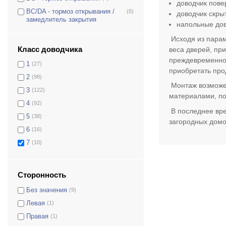
доводчик пове
BC/DA - тормоз открывания /
(6)
DS-4550P
(0)
доводчик скры
замедлитель закрытия
напольные дов
DS-4550T
(0)
FR-12-R
(0)
Исходя из парам
Класс доводчика
веса дверей, пр
S-202
(0)
преждевременно 
1
(27)
S-401
(0)
приобретать пр
2
(98)
S-401N
(0)
Монтаж возможен
3
(122)
S-402
(0)
материалами, по
4
(92)
S-402N
(0)
В последнее вре
5
(38)
S-402К
(0)
загородных домо
6
(16)
S-403
(1)
7
(10)
S-500V
(0)
S-8850T
(0)
Сторонность
Без значения
(9)
Левая
(1)
Правая
(1)