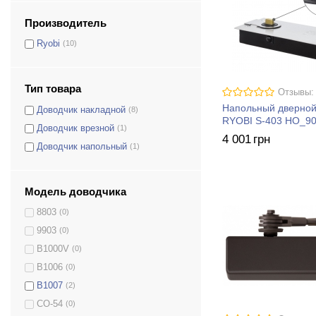
Производитель
Ryobi
(10)
Тип товара
Отзывы:
Напольный дверной
Доводчик накладной
(8)
RYOBI S-403 HO_9
Доводчик врезной
(1)
4 001
грн
Доводчик напольный
(1)
Модель доводчика
8803
(0)
9903
(0)
B1000V
(0)
B1006
(0)
B1007
(2)
CO-54
(0)