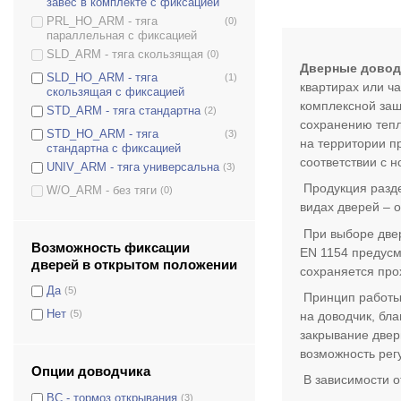
завес в комплекте с фиксацией
D-2550T
(0)
PRL_HO_ARM - тяга
(0)
D-3550
(0)
параллельная с фиксацией
D-3554T
(0)
SLD_ARM - тяга скользящая
(0)
Дверные довод
D-4550
(3)
SLD_HO_ARM - тяга
(1)
квартирах или ч
скользящая с фиксацией
DS-1504
(0)
комплексной защ
STD_ARM - тяга стандартна
(2)
DS-1554
(0)
сохранению тепл
STD_HO_ARM - тяга
(3)
на территории п
DS-1554P
(0)
стандартна с фиксацией
соответствии с 
DS-2005V
(0)
UNIV_ARM - тяга универсальна
(3)
Продукция разде
DS-2050T
(0)
W/O_ARM - без тяги
(0)
видах дверей – 
DS-2055P
(0)
При выборе двер
DS-2055V
(0)
Возможность фиксации
EN
1154 предусм
DS-2550
(0)
дверей в открытом положении
сохраняется про
DS-2550P
(0)
Да
(5)
Принцип работы 
DS-2550T
(0)
Нет
(5)
на доводчик, бл
DS-3550
(0)
закрывание двер
DS-3550P
(0)
возможность рег
Опции доводчика
DS-3550T
(0)
В зависимости о
BC - тормоз открывания
(3)
DS-4550
(3)