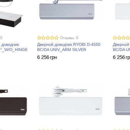
 0
Отзывы: 0
 доводчик
Дверной доводчик RYOBI D-4550
Дверной
0°_W/O_HINGE
BC/DA UNIV_ARM SILVER
BC/DA U
6 256
грн
6 256
г