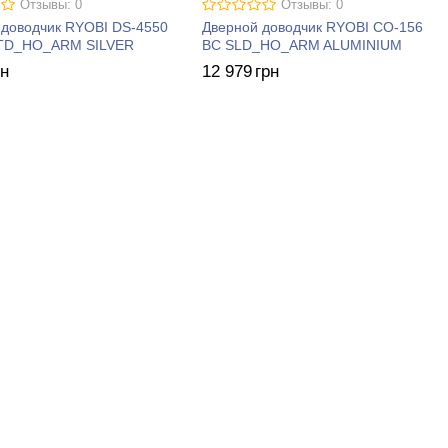
Отзывы: 0
Отзывы: 0
 доводчик RYOBI DS-4550
Дверной доводчик RYOBI CO-156
TD_HO_ARM SILVER
BC SLD_HO_ARM ALUMINIUM
рн
12 979
грн