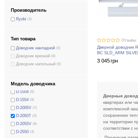
CO-154
(1)
Производитель
CO-155
(1)
Ryobi
(3)
CO-156
(1)
COU-52
(1)
COU-53
(1)
Тип товара
Отзывы:
COU-53H
(1)
Дверной доводчик 
Доводчик накладной
(3)
COU-152
(1)
BC SLD_ARM SILVE
Доводчик врезной
(0)
COU-153
(1)
3 045
грн
Доводчик напольный
(0)
D-1200
(6)
D-1200P(U)
(8)
Модель доводчика
D-1200T
(8)
D-1504
(6)
Дверные довод
D-1554
(9)
квартирах или ч
D-2005V
(7)
комплексной защ
сохранению тепл
D-2050T
(3)
на территории п
D-2055V
(6)
соответствии с 
D-2550
(3)
Продукция разде