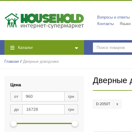
Вопросы и ответы
Контакты
Языки
Каталог
Главная
Дверные доводчики
Дверные 
Цена
8803
(4)
от
грн
9903
(6)
D-2050T
B1000V
(2)
до
грн
B1006
(2)
B1007
(2)
CO-54
(1)