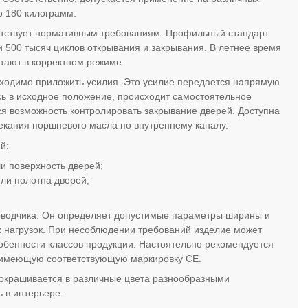
о 180 килограмм.
ветствует нормативным требованиям. Профильный стандарт
 500 тысяч циклов открывания и закрывания. В летнее время
тают в корректном режиме.
ходимо приложить усилия. Это усилие передается напрямую
сь в исходное положение, происходит самостоятельное
ся возможность контролировать закрывание дверей. Доступна
екания поршневого масла по внутреннему каналу.
й:
и поверхность дверей;
или полотна дверей;
оводчика. Он определяет допустимые параметры ширины и
 нагрузок. При несоблюдении требований изделие может
обенности классов продукции. Настоятельно рекомендуется
 имеющую соответствующую маркировку СЕ.
 окрашивается в различные цвета разнообразными
 в интерьере.