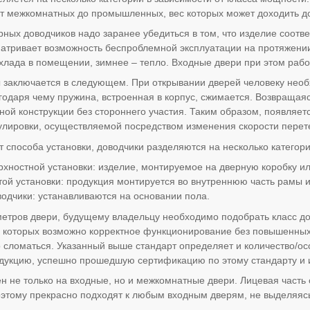
от межкомнатных до промышленных, вес которых может доходить д
ных доводчиков надо заранее убедиться в том, что изделие соот
атривает возможность беспроблемной эксплуатации на протяжении
хлада в помещении, зимнее – тепло. Входные двери при этом рабо
заключается в следующем. При открывании дверей человеку необ
агодаря чему пружина, встроенная в корпус, сжимается. Возвращая
ной конструкции без стороннего участия. Таким образом, появляет
улировки, осуществляемой посредством изменения скорости перет
т способа установки, доводчики разделяются на несколько категори
рхностной установки: изделие, монтируемое на дверную коробку ил
той установки: продукция монтируется во внутреннюю часть рамы 
одчики: устанавливаются на основании пола.
етров двери, будущему владельцу необходимо подобрать класс д
и которых возможно корректное функционирование без повышенных
сломаться. Указанный выше стандарт определяет и количество/ос
одукцию, успешно прошедшую сертификацию по этому стандарту и
 не только на входные, но и межкомнатные двери. Лицевая часть
этому прекрасно подходят к любым входным дверям, не выделяясь