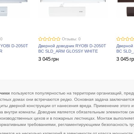
 0
Отзывы: 0
RYOBI D-2050T
Дверной доводчик RYOBI D-2050T
Дверной
R
BC SLD_ARM GLOSSY WHITE
BC SLD
3 045
грн
3 045
г
чики
пользуются популярностью на территории организаций, пред
астных домах они встречаются редко. Основная задача заключаетс
иты дверной конструкции от нанесения вреда. Применение этого 
а внутри комнаты. Доводчик является обязательным элементом си
роизводственных цехов и в пожарных лестницах. Монтаж выполняет
нормативными требованиями, регламентирующими безопасность тр
ляется на несколько категорий в зависимости от класса мощности