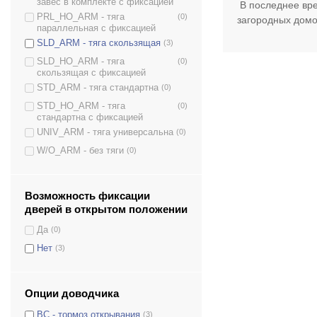
DS-4550
завес в комплекте с фиксацией
В последнее вре
PRL_HO_ARM - тяга
(0)
DS-4550P
(3)
загородных домо
параллельная с фиксацией
DS-4550T
(3)
SLD_ARM - тяга скользящая
(3)
FR-12-R
(1)
SLD_HO_ARM - тяга
(0)
скользящая с фиксацией
S-202
(1)
STD_ARM - тяга стандартна
(0)
S-401
(1)
STD_HO_ARM - тяга
(0)
S-401N
(1)
стандартна с фиксацией
S-402
(1)
UNIV_ARM - тяга универсальна
(0)
S-402N
(1)
W/O_ARM - без тяги
(0)
S-402К
(1)
S-403
(1)
Возможность фиксации
S-500V
(1)
дверей в открытом положении
S-8850T
(4)
Да
(0)
Нет
(3)
Опции доводчика
BC - тормоз открывания
(3)