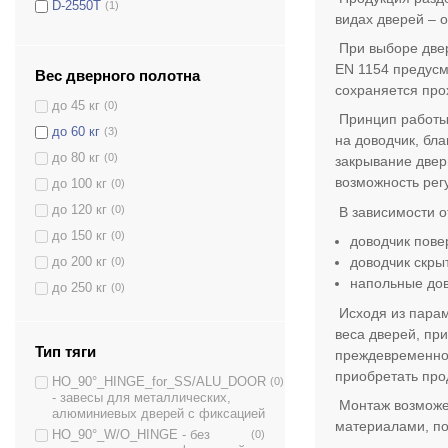
D-2550T
(1)
видах дверей – 
D-3550
(3)
При выборе двер
D-3554T
(2)
EN
1154 предусм
Вес дверного полотна
D-4550
(3)
сохраняется про
до 45 кг
(0)
DS-1504
(2)
Принцип работы 
до 60 кг
(3)
DS-1554
(5)
на доводчик, бл
до 80 кг
(0)
закрывание двер
DS-1554P
(3)
возможность рег
до 100 кг
(0)
DS-2005V
(2)
до 120 кг
(0)
В зависимости о
DS-2050T
(3)
до 150 кг
(0)
доводчик пове
DS-2055P
(3)
доводчик скры
до 200 кг
(0)
DS-2055V
(3)
напольные дов
до 250 кг
(0)
DS-2550
(3)
Исходя из парам
DS-2550P
(3)
веса дверей, пр
DS-2550T
(3)
Тип тяги
преждевременно 
DS-3550
(3)
приобретать пр
HO_90°_HINGE_for_SS/ALU_DOOR
(0)
DS-3550P
(3)
- завесы для металлических,
Монтаж возможен
алюминиевых дверей с фиксацией
DS-3550T
(3)
материалами, по
HO_90°_W/O_HINGE - без
(0)
(3)