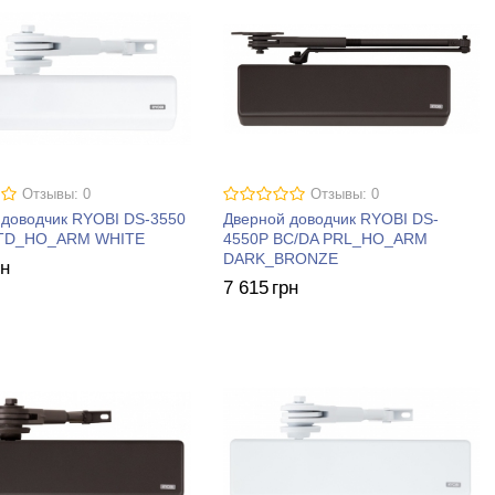
Отзывы: 0
Отзывы: 0
 доводчик RYOBI DS-3550
Дверной доводчик RYOBI DS-
STD_HO_ARM WHITE
4550P BC/DA PRL_HO_ARM
DARK_BRONZE
рн
7 615
грн