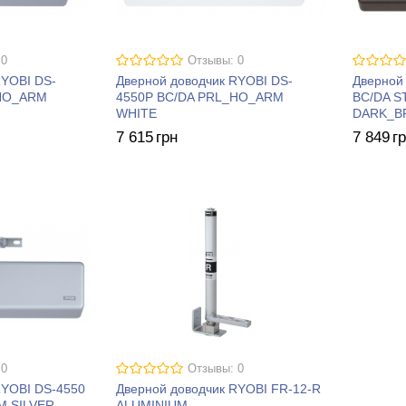
 0
Отзывы: 0
RYOBI DS-
Дверной доводчик RYOBI DS-
Дверной
_HO_ARM
4550P BC/DA PRL_HO_ARM
BC/DA 
WHITE
DARK_B
7 615
грн
7 849
г
 0
Отзывы: 0
RYOBI DS-4550
Дверной доводчик RYOBI FR-12-R
M SILVER
ALUMINIUM