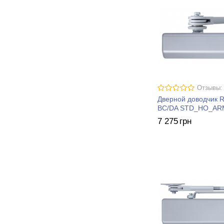
Отзывы:
Дверной доводчик 
BC/DA STD_HO_AR
7 275
грн