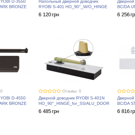
RYOBI D-3550
Напольный дверной доводчик
Дверной
DARK BRONZE
RYOBI S-401 HO_90°_W/O_HINGE
BC/DA U
6 120
грн
6 256
г
 0
Отзывы: 0
RYOBI D-4550
Дверной доводчик RYOBI S-401N
Дверной
DARK BRONZE
HO_90°_HINGE_for_SS/ALU_DOOR
BC/DA 
6 485
грн
6 816
г