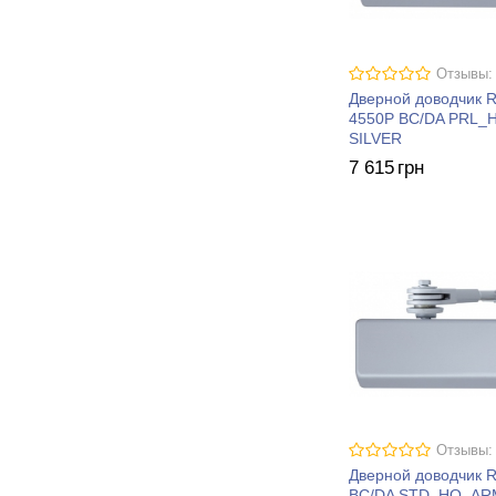
Отзывы:
Дверной доводчик 
4550P BC/DA PRL
SILVER
7 615
грн
Отзывы:
Дверной доводчик 
BC/DA STD_HO_AR