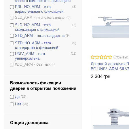
завес в комплекте с фиксацией
D-2550T
(0)
PRL_HO_ARM - тяга
(3)
D-3550
(2)
параллельная с фиксацией
D-3554T
(0)
SLD_ARM - тяга скользящая
(0)
D-4550
(3)
SLD_HO_ARM - тяга
(2)
скользящая с фиксацией
DS-1504
(0)
STD_ARM - тяга стандартна
(9)
DS-1554
(0)
STD_HO_ARM - тяга
(9)
DS-1554P
(0)
стандартна с фиксацией
DS-2005V
(2)
UNIV_ARM - тяга
(11)
Отзывы:
универсальна
DS-2050T
(0)
Дверной доводчик 
W/O_ARM - без тяги
(0)
DS-2055P
(0)
BC UNIV_ARM SILV
2 304
грн
DS-2055V
(3)
Возможность фиксации
DS-2550
(0)
дверей в открытом положении
DS-2550P
(0)
Да
(18)
DS-2550T
(0)
Нет
(20)
DS-3550
(3)
DS-3550P
(0)
DS-3550T
(0)
Опции доводчика
DS-4550
(3)