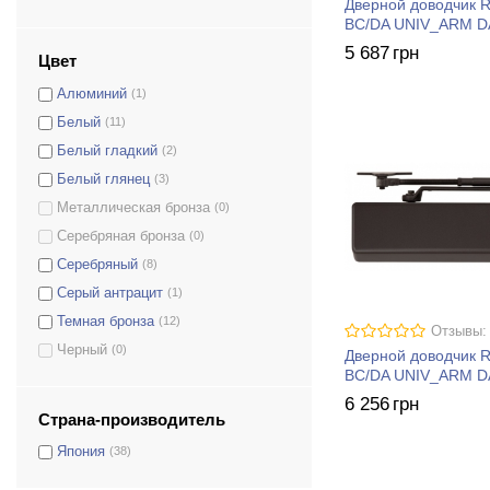
Дверной доводчик 
BC/DA UNIV_ARM 
5 687
грн
Цвет
Алюминий
(1)
Белый
(11)
Белый гладкий
(2)
Белый глянец
(3)
Металлическая бронза
(0)
Серебряная бронза
(0)
Серебряный
(8)
Серый антрацит
(1)
Темная бронза
(12)
Отзывы:
Черный
(0)
Дверной доводчик 
BC/DA UNIV_ARM 
6 256
грн
Страна-производитель
Япония
(38)