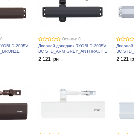
 0
Отзывы: 0
RYOBI D-2005V
Дверной доводчик RYOBI D-2005V
Дверной
K_BRONZE
BC STD_ARM GREY_ANTHRACITE
BC STD_
2 121
грн
2 121
г