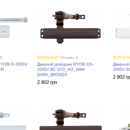
 0
Отзывы: 0
RYOBI D-2055V
Дверной доводчик RYOBI DS-
Дверной
ER
2005V BC STD_HO_ARM
2005V 
DARK_BRONZE
2 802
г
2 802
грн