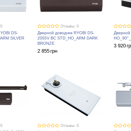
 0
Отзывы: 0
RYOBI DS-
Дверной доводчик RYOBI DS-
Дверной
ARM SILVER
2055V BC STD_HO_ARM DARK
HO_90°
BRONZE
3 920
г
2 855
грн
 0
Отзывы: 0