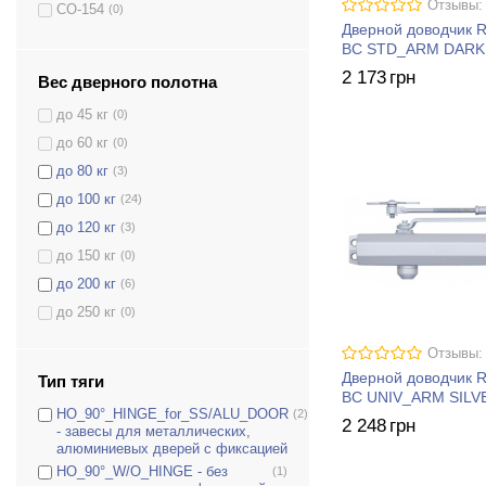
Отзывы:
CO-154
(0)
Дверной доводчик 
CO-155
(0)
BC STD_ARM DARK
CO-156
(0)
2 173
грн
Вес дверного полотна
COU-52
(0)
до 45 кг
(0)
COU-53
(0)
до 60 кг
(0)
COU-53H
(0)
до 80 кг
(3)
COU-152
(0)
до 100 кг
(24)
COU-153
(0)
до 120 кг
(3)
D-1200
(0)
до 150 кг
(0)
D-1200P(U)
(0)
до 200 кг
(6)
D-1200T
(0)
до 250 кг
(0)
D-1504
(0)
D-1554
(0)
Отзывы:
Дверной доводчик 
D-2005V
(7)
Тип тяги
BC UNIV_ARM SILV
D-2050T
(0)
HO_90°_HINGE_for_SS/ALU_DOOR
(2)
2 248
грн
- завесы для металлических,
D-2055V
(6)
алюминиевых дверей с фиксацией
D-2550
(0)
HO_90°_W/O_HINGE - без
(1)