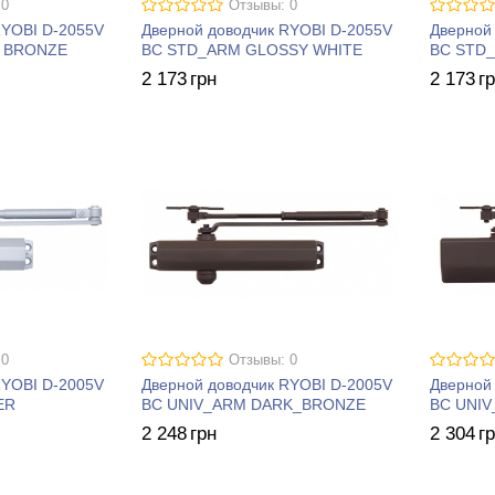
 0
Отзывы: 0
RYOBI D-2055V
Дверной доводчик RYOBI D-2055V
Дверной
 BRONZE
BC STD_ARM GLOSSY WHITE
BC STD_
2 173
грн
2 173
г
 0
Отзывы: 0
RYOBI D-2005V
Дверной доводчик RYOBI D-2005V
Дверной
ER
BC UNIV_ARM DARK_BRONZE
BC UNI
2 248
грн
2 304
г