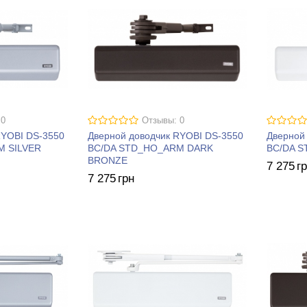
 0
Отзывы: 0
RYOBI DS-3550
Дверной доводчик RYOBI DS-3550
Дверной
M SILVER
BC/DA STD_HO_ARM DARK
BC/DA 
BRONZE
7 275
г
7 275
грн