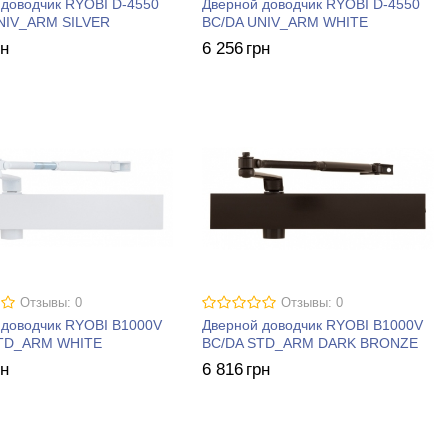
 доводчик RYOBI D-4550
Дверной доводчик RYOBI D-4550
NIV_ARM SILVER
BC/DA UNIV_ARM WHITE
рн
6 256
грн
Отзывы: 0
Отзывы: 0
 доводчик RYOBI B1000V
Дверной доводчик RYOBI B1000V
STD_ARM WHITE
BC/DA STD_ARM DARK BRONZE
рн
6 816
грн