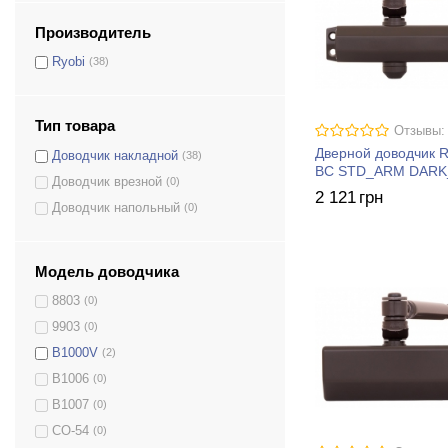
Производитель
Ryobi
(38)
Тип товара
Отзывы:
Дверной доводчик 
Доводчик накладной
(38)
BC STD_ARM DAR
Доводчик врезной
(0)
2 121
грн
Доводчик напольный
(0)
Модель доводчика
8803
(0)
9903
(0)
B1000V
(2)
B1006
(0)
B1007
(0)
CO-54
(0)