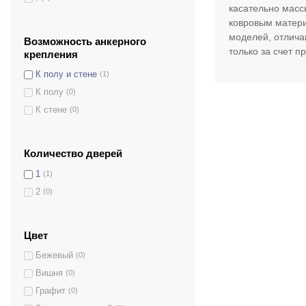
касательно массы
ковровым матери
моделей, отлича
Возможность анкерного
только за счет 
крепления
К полу и стене
(1)
К полу
(0)
К стене
(0)
Количество дверей
1
(1)
2
(0)
Цвет
Бежевый
(0)
Вишня
(0)
Графит
(0)