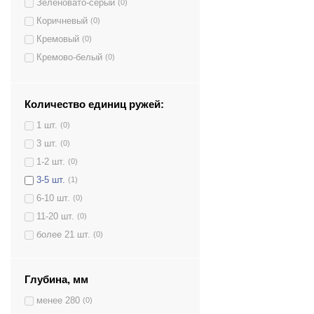
Зеленовато-серый
(0)
Коричневый
(0)
Кремовый
(0)
Кремово-белый
(0)
Светло-серый
(0)
Серый
(0)
Количество единиц ружей:
Темно-серый
(1)
1 шт.
(0)
Черный
(0)
3 шт.
(0)
Черный/Кремовый
(0)
1-2 шт.
(0)
3-5 шт.
(1)
6-10 шт.
(0)
11-20 шт.
(0)
более 21 шт.
(0)
Глубина, мм
менее 280
(0)