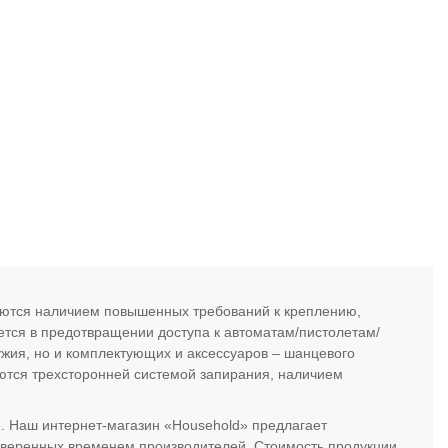
уются наличием повышенных требований к креплению,
ется в предотвращении доступа к автоматам/пистолетам/
жия, но и комплектующих и аксессуаров – шанцевого
аются трехсторонней системой запирания, наличием
 Наш интернет-магазин «Household» предлагает
оверенных временем производителей. Стоимость продукции