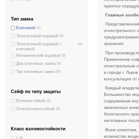
S.25.KP
(1)
приятно порадуе
TT-23
(1)
Главные особе
TT-23.EL
(1)
Тип замка
Представленная 
TT-28
(1)
Ключевой
(1)
огнестрельного 
TT-28.EL
(1)
Электронный кодовый
(0)
предусматривает
хранения.
Электронный кодовый +
(0)
ключевой
При производств
Механический кодовый
(0)
Применение совр
Два ключевых замка
(0)
огнестрельным о
Три ключевых замка
(0)
в городе г. Льв
консультация от
Каждый владелец
Сейф по типу защиты
Большинство мод
содержимым внут
Взломостойкий
(0)
закаленных анке
Огне-взломостойкий
(0)
безопасного хра
негативных посл
Класс взломостойкости
Всем клиентам, 
количество моде
I
(0)