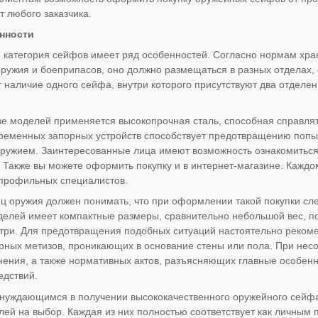
т любого заказчика.
нности
категория сейфов имеет ряд особенностей. Согласно нормам хр
оружия и боеприпасов, оно должно размещаться в разных отделах,
 наличие одного сейфа, внутри которого присутствуют два отделен
е моделей применяется высокопрочная сталь, способная справля
еменных запорных устройств способствует предотвращению попыт
ружием. Заинтересованные лица имеют возможность ознакомиться
ов. Также вы можете оформить покупку и в интернет-магазине. Кажд
 профильных специалистов.
 оружия должен понимать, что при оформлении такой покупки сле
елей имеет компактные размеры, сравнительно небольшой вес, поэ
ри. Для предотвращения подобных ситуаций настоятельно рекоме
рных метизов, проникающих в основание стены или пола. При нес
нения, а также нормативных актов, разъясняющих главные особенн
едствий.
нуждающимся в получении высококачественного оружейного сейфа
лей на выбор. Каждая из них полностью соответствует как личным 