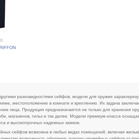
 0
GRIFFON
другими разновидностями сейфов, модели для оружия характериз
схеме, местоположению в комнате и креплению. Их задача заключа
ним лица. Продукция предназначается не только для хранения ору
оби, магазинов, гильз и так далее. Модели премиум-класса оснащ
уса и высокопрочных надежных замков.
йных сейфов возможна в любых видах помещений, включая жилые.
лиентам возможность оформить покупку оружейных сейфов от пр