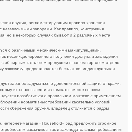
анения оружия, регламентирующим правила хранения
 с независимыми запорами. Как правило, конструкция
ия, но в некоторых случаях бывают и 2 различных места
ться с различными механическими манипуляциями.
ок несанкционированного получения доступа и завладения
 с обширным каталогом продукции в нашем торговом отделе
ому заказчику предоставляется бесплатная индивидуальная
дует заранее задуматься о дополнительной защите от кражи.
тому их легко вынести из комнаты вместе со всем
ндуется позаботиться о правильном монтаже с применением
облюдении нормативных требований касательно условий
ости сбережения оружия, владелец столкнется с рядом
, интернет-магазин «Household» рад предложить огромное
потребностям заказчиков, так и законодательным требованиям