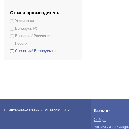
S.25.EP
(1)
S.25.KP
(1)
Страна-производитель
TT-23
(1)
Украина
(0)
TT-23.EL
(1)
Беларусь
(0)
TT-28
(1)
Болгария/ Россия
(0)
TT-28.EL
(1)
Россия
(0)
Словакия/ Беларусь
(1)
© Интернет-магазин «Household» 2025
Каталог
Сейфы
Замковые цилиндр