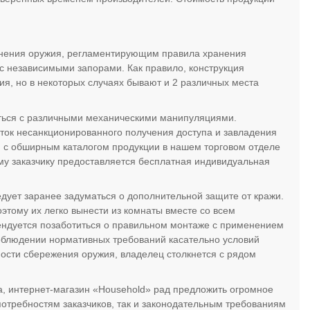
анения оружия, регламентирующим правила хранения
 с независимыми запорами. Как правило, конструкция
ия, но в некоторых случаях бывают и 2 различных места
ться с различными механическими манипуляциями.
ок несанкционированного получения доступа и завладения
 с обширным каталогом продукции в нашем торговом отделе
ому заказчику предоставляется бесплатная индивидуальная
дует заранее задуматься о дополнительной защите от кражи.
тому их легко вынести из комнаты вместе со всем
ндуется позаботиться о правильном монтаже с применением
облюдении нормативных требований касательно условий
ости сбережения оружия, владелец столкнется с рядом
, интернет-магазин «Household» рад предложить огромное
потребностям заказчиков, так и законодательным требованиям