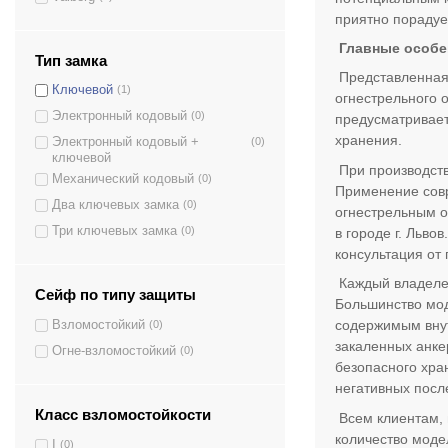
Беркут 165/2 EL
(1)
приятно порадуе
Беркут 165 KL
(1)
Главные особе
Беркут 165/2 KL
(1)
Тип замка
Представленная 
Воробей EL
(1)
Ключевой
(1)
огнестрельного 
Конструктор оружие
(1)
Электронный кодовый
(0)
предусматривает
Чирок EL
(1)
хранения.
Электронный кодовый +
(0)
CL II.150.K.E GUN
(1)
ключевой
При производств
Механический кодовый
(0)
CLE II.150.K.E GUN
(1)
Применение совр
Два ключевых замка
(0)
Е-100К.П3.9005
(1)
огнестрельным о
Три ключевых замка
(0)
в городе г. Льв
Е100К2.Т1.7022
(1)
консультация от
Е125К.7035
(1)
Каждый владелец
Е-126К.Т1.6006
(1)
Сейф по типу защиты
Большинство мод
Е130К2.Т1.7022
(1)
содержимым внут
Взломостойкий
(0)
Е-135К2.Т1.7016
(1)
закаленных анке
Огне-взломостойкий
(0)
Е137К.Т1.П2.9005
(1)
безопасного хра
негативных посл
Е139К1.Е1.Т1.П3.7022
(1)
Класс взломостойкости
Всем клиентам, 
Е139К2.Т1.П3.7022
(1)
количество моде
Е-140К.Т1.П3.7022
(1)
I
(0)