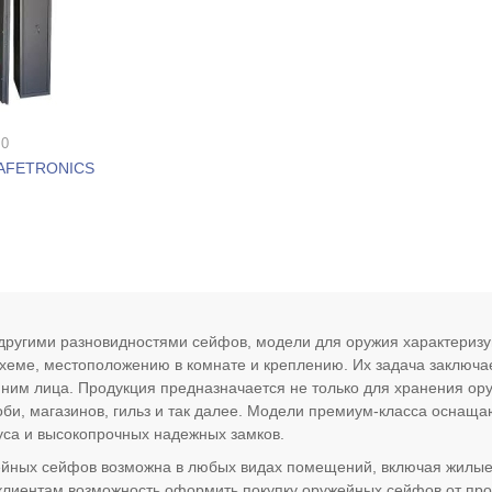
 0
SAFETRONICS
другими разновидностями сейфов, модели для оружия характериз
схеме, местоположению в комнате и креплению. Их задача заключа
ним лица. Продукция предназначается не только для хранения ору
оби, магазинов, гильз и так далее. Модели премиум-класса оснащ
уса и высокопрочных надежных замков.
йных сейфов возможна в любых видах помещений, включая жилые.
лиентам возможность оформить покупку оружейных сейфов от пр