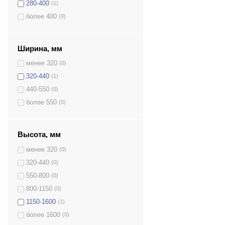
280-400
(1)
GLS.150.K
(1)
более 400
(0)
GLS.200.K
(1)
GLS.340.K
(1)
GLS.340/35.K
(1)
Ширина, мм
GLST.130.K
(1)
менее 320
(0)
GLST.470.K
(1)
320-440
(1)
GLST.650.K
(1)
440-550
(0)
GLT.110.K
(1)
более 550
(0)
GLT.125.K
(1)
GLT.140.K
(1)
Высота, мм
GLT.150.K
(1)
GLT.340.K
(1)
менее 320
(0)
GLT.700.K
(1)
320-440
(0)
GLT.470/26.K
(1)
550-800
(0)
GLT.470/35.K
(1)
800-1150
(0)
GP.200.2.K.K
(1)
1150-1600
(1)
GR.200.2.K.K
(1)
более 1600
(0)