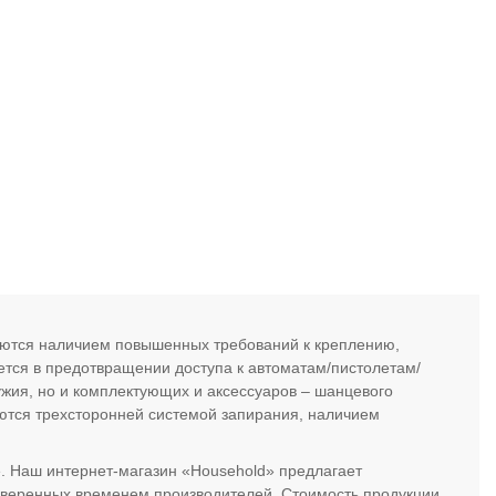
уются наличием повышенных требований к креплению,
ется в предотвращении доступа к автоматам/пистолетам/
жия, но и комплектующих и аксессуаров – шанцевого
аются трехсторонней системой запирания, наличием
 Наш интернет-магазин «Household» предлагает
оверенных временем производителей. Стоимость продукции