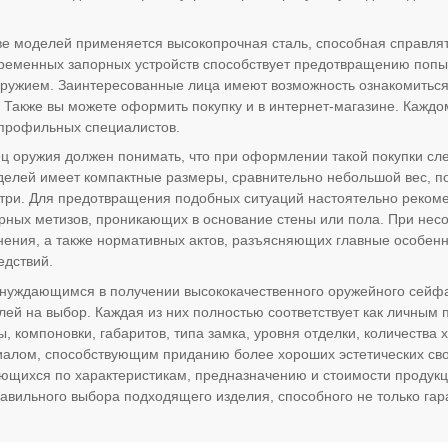
е моделей применяется высокопрочная сталь, способная справля
еменных запорных устройств способствует предотвращению попыт
ружием. Заинтересованные лица имеют возможность ознакомиться
ов. Также вы можете оформить покупку и в интернет-магазине. Кажд
 профильных специалистов.
 оружия должен понимать, что при оформлении такой покупки сле
елей имеет компактные размеры, сравнительно небольшой вес, поэ
ри. Для предотвращения подобных ситуаций настоятельно рекоме
рных метизов, проникающих в основание стены или пола. При нес
нения, а также нормативных актов, разъясняющих главные особенн
едствий.
нуждающимся в получении высококачественного оружейного сейфа
лей на выбор. Каждая из них полностью соответствует как личным 
, компоновки, габаритов, типа замка, уровня отделки, количества
алом, способствующим приданию более хороших эстетических свой
ющихся по характеристикам, предназначению и стоимости продук
правильного выбора подходящего изделия, способного не только гар