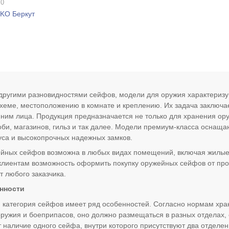
 0
KO Беркут
другими разновидностями сейфов, модели для оружия характериз
схеме, местоположению в комнате и креплению. Их задача заключа
ним лица. Продукция предназначается не только для хранения ору
оби, магазинов, гильз и так далее. Модели премиум-класса оснащ
уса и высокопрочных надежных замков.
йных сейфов возможна в любых видах помещений, включая жилые.
лиентам возможность оформить покупку оружейных сейфов от пр
т любого заказчика.
нности
категория сейфов имеет ряд особенностей. Согласно нормам хр
оружия и боеприпасов, оно должно размещаться в разных отделах,
 наличие одного сейфа, внутри которого присутствуют два отделен