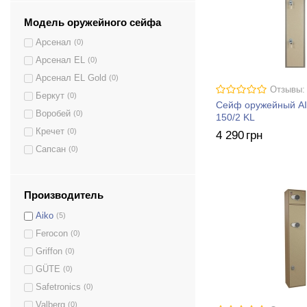
Модель оружейного сейфа
Арсенал
(0)
Арсенал EL
(0)
Арсенал EL Gold
(0)
Отзывы:
Беркут
(0)
Сейф оружейный AI
Воробей
(0)
150/2 KL
Кречет
(0)
4 290
грн
Сапсан
(0)
Сапсан EL
(0)
Сафари
(0)
Производитель
Сафари EL
(0)
Aiko
(5)
Сафари EL Gold
(0)
Ferocon
(0)
Сокол
(0)
Griffon
(0)
Чирок
(0)
GÜTE
(0)
MAXI 5M
(0)
Safetronics
(0)
MAXI 5PM
(0)
Valberg
(0)