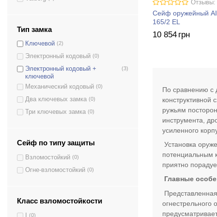
MAXI 3PM
(0)
Отзывы:
Сейф оружейный AI
ZSL 5MЕ
(0)
165/2 EL
MAXI 3M
(0)
Тип замка
10 854
грн
ZSL 5M
(0)
Ключевой
(2)
ZSL 3M
(0)
Электронный кодовый
(0)
MINI 4
(0)
Электронный кодовый +
(3)
ключевой
ОШМ-100-2(К)
(0)
Механический кодовый
(0)
По сравнению с 
ОШМ-129(К2)
(0)
конструктивной 
Два ключевых замка
(0)
ОШМ-130(КТ)
(0)
ружьям посторон
Три ключевых замка
(0)
ОШМ-137-3
(0)
инструмента, др
Беркут 150 EL
(1)
усиленного корп
Беркут 150/2 EL
(1)
Сейф по типу защиты
Установка оруже
Беркут 150 KL
(1)
потенциальным к
Взломостойкий
(0)
приятно порадуе
Беркут 150/2 KL
(1)
Огне-взломостойкий
(0)
Беркут 165/2 EL
(1)
Главные особе
Беркут 165 KL
(0)
Представленная 
Класс взломостойкости
огнестрельного 
Беркут 165/2 KL
(0)
предусматривает
I
(0)
Воробей EL
(0)