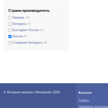
GLS.340/35.K
(0)
GLST.130.K
(0)
Страна-производитель
GLST.470.K
(0)
Украина
(72)
GLST.650.K
(0)
Беларусь
(7)
GLT.110.K
(0)
Болгария/ Россия
(21)
GLT.125.K
(0)
Россия
(5)
GLT.140.K
(0)
Словакия/ Беларусь
(8)
GLT.150.K
(0)
GLT.340.K
(0)
GLT.700.K
(0)
GLT.470/26.K
(0)
GLT.470/35.K
(0)
GP.200.2.K.K
(0)
GR.200.2.K.K
(0)
S.25.EP
(0)
© Интернет-магазин «Household» 2025
Каталог
S.25.KP
(0)
Сейфы
TT-23
(0)
Замковые цилиндр
(0)