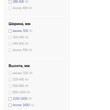
280-400
(5)
GE.750.K.L
(0)
более 400
(0)
GE.750/52.E.L
(0)
GE.750/52.K.L
(0)
GE.1170/52.E
(0)
Ширина, мм
GG.500L.E
(0)
менее 320
(5)
GG.700.E
(0)
320-440
(0)
GG.700.SE
(0)
440-550
(0)
GL.300.E
(0)
более 550
(0)
GL.300.K
(0)
GS.140.E
(0)
Высота, мм
GS.140.K
(0)
менее 320
(0)
GLS.110.K
(0)
320-440
(0)
GLS.125.K
(0)
550-800
(0)
GLS.140.K
(0)
800-1150
(0)
GLS.150.K
(0)
1150-1600
(4)
GLS.200.K
(0)
более 1600
(1)
GLS.340.K
(0)