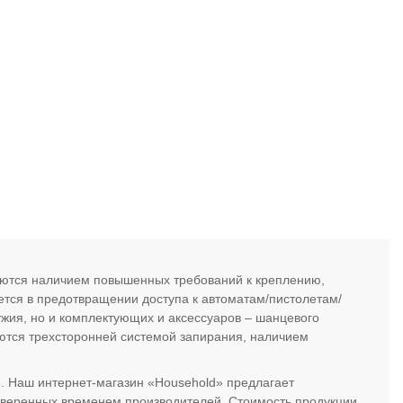
уются наличием повышенных требований к креплению,
ется в предотвращении доступа к автоматам/пистолетам/
жия, но и комплектующих и аксессуаров – шанцевого
аются трехсторонней системой запирания, наличием
 Наш интернет-магазин «Household» предлагает
оверенных временем производителей. Стоимость продукции