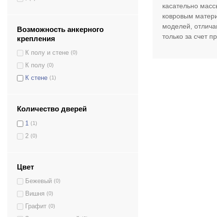
касательно массы
S.25.EP
(1)
ковровым матери
S.25.KP
(1)
моделей, отлича
Возможность анкерного
TT-23
(1)
только за счет 
крепления
TT-23.EL
(1)
К полу и стене
(0)
TT-28
(1)
К полу
(0)
TT-28.EL
(1)
К стене
(1)
Количество дверей
1
(1)
2
(0)
Цвет
Бежевый
(0)
Вишня
(0)
Графит
(0)