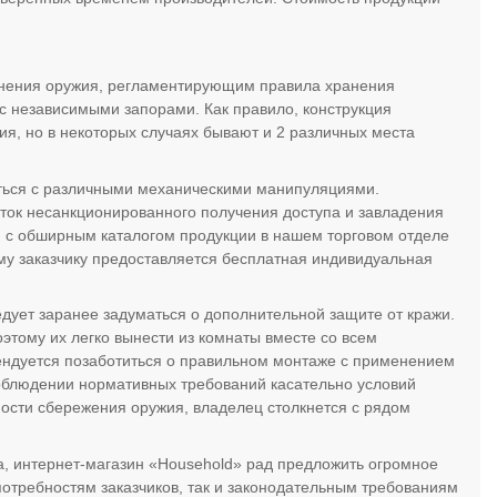
анения оружия, регламентирующим правила хранения
 с независимыми запорами. Как правило, конструкция
ия, но в некоторых случаях бывают и 2 различных места
ться с различными механическими манипуляциями.
ок несанкционированного получения доступа и завладения
 с обширным каталогом продукции в нашем торговом отделе
ому заказчику предоставляется бесплатная индивидуальная
дует заранее задуматься о дополнительной защите от кражи.
тому их легко вынести из комнаты вместе со всем
ндуется позаботиться о правильном монтаже с применением
облюдении нормативных требований касательно условий
ости сбережения оружия, владелец столкнется с рядом
, интернет-магазин «Household» рад предложить огромное
потребностям заказчиков, так и законодательным требованиям