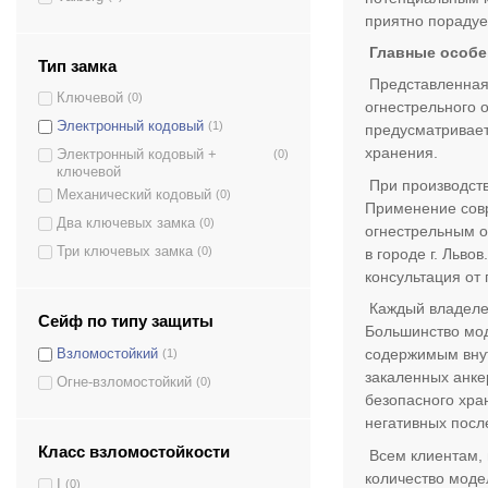
GLS.140.K
(1)
приятно порадуе
GLS.150.K
(1)
Главные особе
GLS.200.K
(1)
Тип замка
Представленная 
GLS.340.K
(1)
Ключевой
(0)
огнестрельного 
GLS.340/35.K
(1)
Электронный кодовый
(1)
предусматривает
GLST.130.K
(1)
хранения.
Электронный кодовый +
(0)
GLST.470.K
(1)
ключевой
При производств
Механический кодовый
(0)
GLST.650.K
(1)
Применение совр
Два ключевых замка
(0)
GLT.110.K
(1)
огнестрельным о
Три ключевых замка
(0)
в городе г. Льв
GLT.125.K
(1)
консультация от
GLT.140.K
(1)
Каждый владелец
GLT.150.K
(1)
Сейф по типу защиты
Большинство мод
GLT.340.K
(1)
содержимым внут
Взломостойкий
(1)
GLT.700.K
(1)
закаленных анке
Огне-взломостойкий
(0)
GLT.470/26.K
(1)
безопасного хра
негативных посл
GLT.470/35.K
(1)
Класс взломостойкости
Всем клиентам, 
GP.200.2.K.K
(1)
количество моде
GR.200.2.K.K
(1)
I
(0)