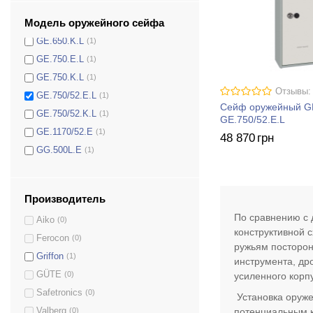
GE.600.K.L
(1)
Модель оружейного сейфа
GE.650.E.L
(1)
GE.650.K.L
(1)
GE.750.Е.L
(1)
GE.750.K.L
(1)
Отзывы:
GE.750/52.E.L
(1)
Сейф оружейный 
GE.750/52.K.L
(1)
GE.750/52.E.L
GE.1170/52.E
(1)
48 870
грн
GG.500L.E
(1)
GG.700.E
(1)
GG.700.SE
(1)
Производитель
GL.300.E
(1)
По сравнению с 
Aiko
(0)
GL.300.K
(1)
конструктивной 
Ferocon
(0)
GS.140.E
(1)
ружьям посторон
Griffon
(1)
GS.140.K
(1)
инструмента, др
GÜTE
(0)
усиленного корп
GLS.110.K
(1)
Safetronics
(0)
GLS.125.K
(1)
Установка оруже
потенциальным к
Valberg
(0)