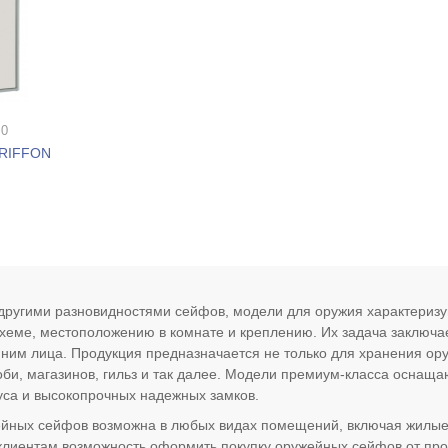
 0
GRIFFON
другими разновидностями сейфов, модели для оружия характериз
схеме, местоположению в комнате и креплению. Их задача заключа
ним лица. Продукция предназначается не только для хранения ору
оби, магазинов, гильз и так далее. Модели премиум-класса оснащ
уса и высокопрочных надежных замков.
йных сейфов возможна в любых видах помещений, включая жилые.
лиентам возможность оформить покупку оружейных сейфов от пр