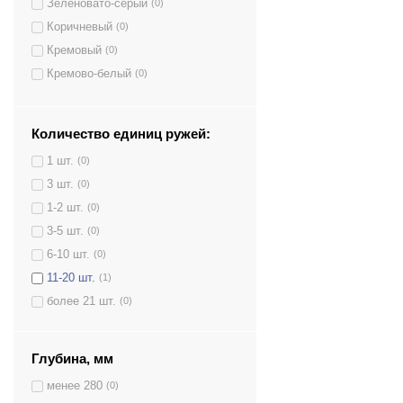
Зеленовато-серый
(0)
Коричневый
(0)
Кремовый
(0)
Кремово-белый
(0)
Светло-серый
(0)
Серый
(1)
Количество единиц ружей:
Темно-серый
(0)
1 шт.
(0)
Черный
(0)
3 шт.
(0)
Черный/Кремовый
(0)
1-2 шт.
(0)
3-5 шт.
(0)
6-10 шт.
(0)
11-20 шт.
(1)
более 21 шт.
(0)
Глубина, мм
менее 280
(0)