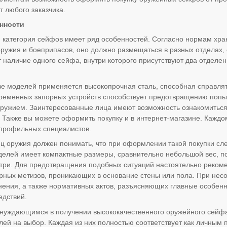
т любого заказчика.
нности
категория сейфов имеет ряд особенностей. Согласно нормам хр
оружия и боеприпасов, оно должно размещаться в разных отделах,
 наличие одного сейфа, внутри которого присутствуют два отделен
е моделей применяется высокопрочная сталь, способная справля
еменных запорных устройств способствует предотвращению попыт
ружием. Заинтересованные лица имеют возможность ознакомиться
ов. Также вы можете оформить покупку и в интернет-магазине. Кажд
 профильных специалистов.
 оружия должен понимать, что при оформлении такой покупки сле
елей имеет компактные размеры, сравнительно небольшой вес, поэ
ри. Для предотвращения подобных ситуаций настоятельно рекоме
рных метизов, проникающих в основание стены или пола. При нес
нения, а также нормативных актов, разъясняющих главные особенн
едствий.
нуждающимся в получении высококачественного оружейного сейфа
лей на выбор. Каждая из них полностью соответствует как личным 