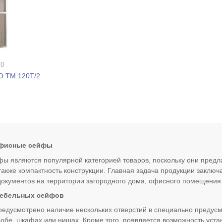
 0
O TM.120Т/2
офисные сейфы
 являются популярной категорией товаров, поскольку они пред
 также компактность конструкции. Главная задача продукции заклю
документов на территории загородного дома, офисного помещения
ебельных сейфов
редусмотрено наличие нескольких отверстий в специально предусм
робе, шкафах или нишах. Кроме того, появляется возможность уста