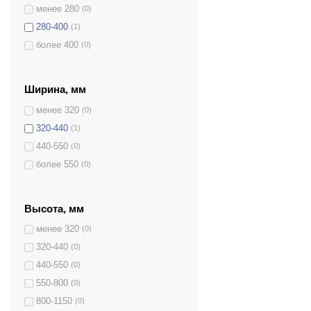
менее 280
(0)
Синий
(0)
280-400
(1)
Слоновая кость
(0)
более 400
(0)
Темно-зеленый
(0)
Темно-серый
(0)
Темно-синий
(0)
Ширина, мм
Черный
(0)
менее 320
(0)
Черный/Бежевый
(0)
320-440
(1)
Черный/Кремовый
(0)
440-550
(0)
более 550
(0)
Высота, мм
менее 320
(0)
320-440
(0)
440-550
(0)
550-800
(0)
800-1150
(0)