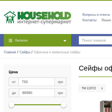
T-40
(1)
T-40 EL
(1)
Вопросы и ответы
T-140 EL
(1)
Контакты
Языки
T-140 KL
(1)
T-170 EL
(1)
T-170 KL
(1)
Каталог
T-200 EL
(1)
T-200 KL
(1)
Главная
Сейфы
Офисные и мебельные сейфы
T-230 EL
(1)
T-230 KL
(1)
Сейфы оф
T-250 EL
(1)
Цена
T-250 KL
(1)
от
грн
T-280 EL
(1)
TM.120Т/2
T-280 KL
(1)
до
грн
ТM-25
(1)
ТM-25 EL
(1)
ТM-30
(1)