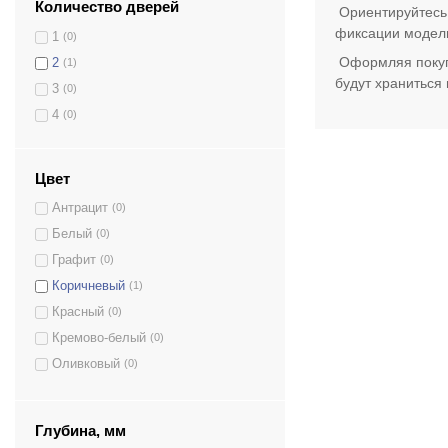
Количество дверей
Ориентируйтесь 
фиксации модели
1
(0)
Оформляя покупк
2
(1)
будут храниться
3
(0)
4
(0)
Цвет
Антрацит
(0)
Белый
(0)
Графит
(0)
Коричневый
(1)
Красный
(0)
Кремово-белый
(0)
Оливковый
(0)
Светло-серый
(0)
Серый
(0)
Глубина, мм
Серый антрацит
(0)