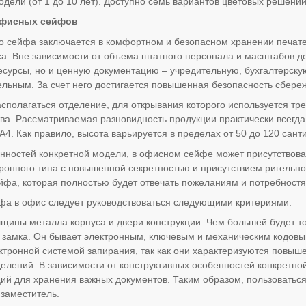
дели (от 1 до 10 лет). Доступно семь вариантов цветовых решений
офисных сейфов
 сейфа заключается в комфортном и безопасном хранении печатей
а. Вне зависимости от объема штатного персонала и масштабов де
сурсы, но и ценную документацию – учредительную, бухгалтерску
ельным. За счет него достигается повышенная безопасность сбере
сполагаться отделение, для открывания которого используется тре
ва. Рассматриваемая разновидность продукции практически всегд
А4. Как правило, высота варьируется в пределах от 50 до 120 сант
нностей конкретной модели, в офисном сейфе может присутствова
тронного типа с повышенной секретностью и присутствием ригельно
йфа, которая полностью будет отвечать пожеланиям и потребностя
а в офис следует руководствоваться следующими критериями:
лщины металла корпуса и двери конструкции. Чем большей будет т
 замка. Он бывает электронным, ключевым и механическим кодовы
ктронной системой запирания, так как они характеризуются повыш
делений. В зависимости от конструктивных особенностей конкретной
ций для хранения важных документов. Таким образом, пользоватьс
 заместитель.