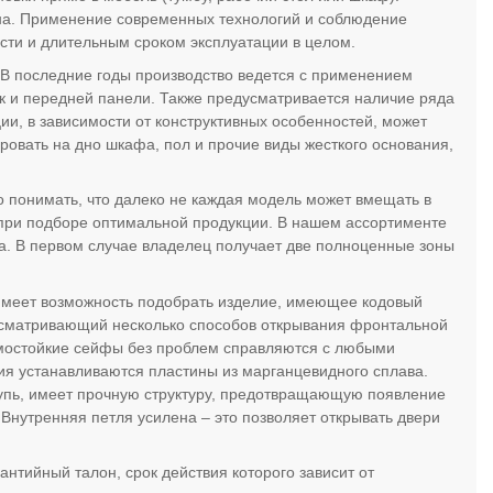
йна. Применение современных технологий и соблюдение
сти и длительным сроком эксплуатации в целом.
 В последние годы производство ведется с применением
к и передней панели. Также предусматривается наличие ряда
и, в зависимости от конструктивных особенностей, может
ровать на дно шкафа, пол и прочие виды жесткого основания,
 понимать, что далеко не каждая модель может вмещать в
 при подборе оптимальной продукции. В нашем ассортименте
ка. В первом случае владелец получает две полноценные зоны
 имеет возможность подобрать изделие, имеющее кодовый
усматривающий несколько способов открывания фронтальной
омостойкие сейфы без проблем справляются с любыми
я устанавливаются пластины из марганцевидного сплава.
пь, имеет прочную структуру, предотвращающую появление
 Внутренняя петля усилена – это позволяет открывать двери
нтийный талон, срок действия которого зависит от