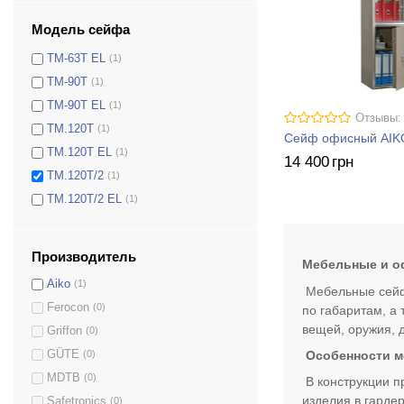
ТM-30 EL
(1)
Модель сейфа
ТM-63T
(1)
ТM-63T EL
(1)
ТM-90Т
(1)
ТM-90Т EL
(1)
Отзывы:
TM.120Т
(1)
Сейф офисный AIK
TM.120Т EL
(1)
14 400
грн
TM.120Т/2
(1)
TM.120Т/2 EL
(1)
Производитель
Мебельные и 
Aiko
(1)
Мебельные сейфы
Ferocon
(0)
по габаритам, а
вещей, оружия, 
Griffon
(0)
GÜTE
(0)
Особенности м
MDTB
(0)
В конструкции п
изделия в гарде
Safetronics
(0)