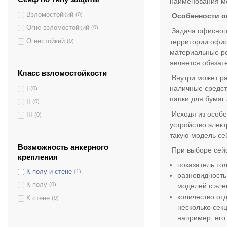
наименования мо
Взломостойкий
(0)
Особенности 
Огне-взломостойкий
(0)
Задача офисного
территории офис
Огнестойкий
(0)
материальные ре
является обязат
Класс взломостойкости
Внутри может ра
наличные средст
I
(0)
папки для бумаг 
II
(0)
Исходя из особе
III
(0)
устройство элек
такую модель се
Возможность анкерного
При выборе сейф
крепления
показатель то
К полу и стене
(1)
разновидность
К полу
(0)
моделей с эле
количество от
К стене
(0)
несколько сек
например, его