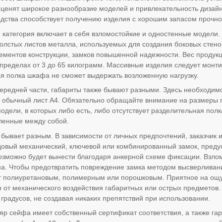
оценят широкое разнообразие моделей и привлекательность диза
одства способствует получению изделия с хорошим запасом прочно
категория включает в себя взломостойкие и одностенные модели.
олстых листов металла, используемых для создания боковых стено
ементов конструкции, замков повышенной надежности. Вес продукци
 пределах от 3 до 65 килограмм. Массивные изделия следует монти
ая полка шкафа не сможет выдержать возложенную нагрузку.
ередней части, габариты также бывают разными. Здесь необходимо
и обычный лист А4. Обязательно обращайте внимание на размеры
одели, в которых либо есть, либо отсутствует разделительная пол
ленные между собой.
 бывает разным. В зависимости от личных предпочтений, заказчик
довый механический, ключевой или комбинированный замок, пред
озможно будет вынести благодаря анкерной схеме фиксации. Взл
а. Чтобы предотвратить повреждение замка методом высверливани
т полиуретановым, полимерным или порошковым. Приятное на ощу
н от механического воздействия габаритных или острых предметов.
 градусов, не создавая никаких препятствий при использовании.
р сейфа имеет собственный сертификат соответствия, а также гара