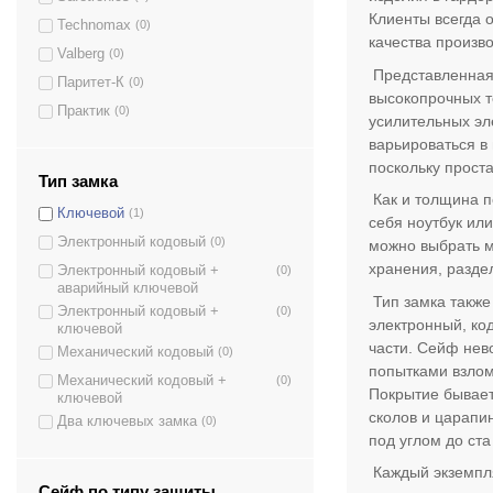
Клиенты всегда 
Technomax
(0)
качества произв
Valberg
(0)
Представленная 
Паритет-К
(0)
высокопрочных т
Практик
(0)
усилительных эл
варьироваться в
поскольку прост
Тип замка
Как и толщина п
Ключевой
(1)
себя ноутбук ил
Электронный кодовый
(0)
можно выбрать м
хранения, разде
Электронный кодовый +
(0)
аварийный ключевой
Тип замка также
Электронный кодовый +
(0)
электронный, ко
ключевой
части. Сейф нев
Механический кодовый
(0)
попытками взлом
Механический кодовый +
(0)
Покрытие бывае
ключевой
сколов и царапи
Два ключевых замка
(0)
под углом до ста
Каждый экземпля
Сейф по типу защиты