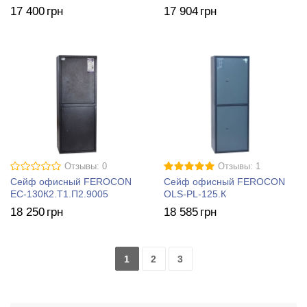
17 400
грн
17 904
грн
Отзывы: 0
Отзывы: 1
Сейф офисный FEROCON
Сейф офисный FEROCON
ЕС-130К2.Т1.П2.9005
OLS-PL-125.К
18 250
грн
18 585
грн
1
2
3