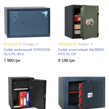
Отзывы: 0
Отзывы: 0
Сейф мебельный FEROCON
Сейф огнестойкий VALBERG
OLS-PL-30.К
FRS-51 CH
7 980
грн
8 196
грн