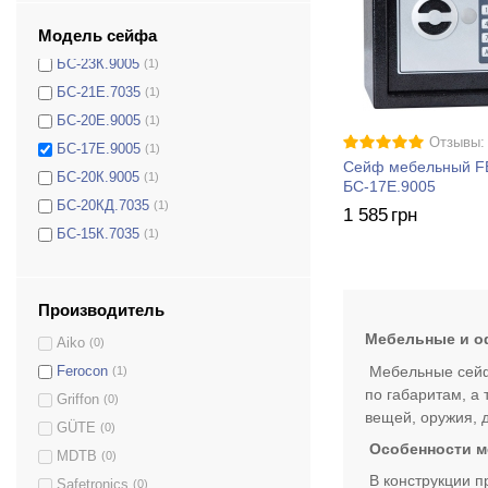
БС-25Е.9005
(1)
Модель сейфа
БС-25К.9005
(1)
БС-23К.9005
(1)
БС-21Е.7035
(1)
БС-20Е.9005
(1)
Отзывы:
БС-17Е.9005
(1)
Сейф мебельный 
БС-20К.9005
(1)
БС-17Е.9005
БС-20КД.7035
(1)
1 585
грн
БС-15К.7035
(1)
SH-20.EL
(1)
SH-23.EL
(1)
Производитель
SH-28.EL
(1)
Мебельные и 
Aiko
(0)
SH-30.EL
(1)
Мебельные сейфы
Ferocon
(1)
T-17
(1)
по габаритам, а
Griffon
(0)
T-17 EL
(1)
вещей, оружия, 
GÜTE
(0)
T-23
(1)
Особенности м
MDTB
(0)
T-23 EL
(1)
В конструкции п
Safetronics
(0)