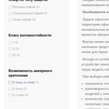
наименования мо
ТM-30
(1)
Взломостойкий
(0)
ТM-30 EL
(1)
Особенности 
Огне-взломостойкий
(0)
ТM-63T
(1)
Задача офисного
Огнестойкий
(0)
территории офис
ТM-63T EL
(1)
материальные ре
ТM-90Т
(1)
является обязат
Класс взломостойкости
ТM-90Т EL
(1)
Внутри может ра
I
(0)
TM.120Т
(1)
наличные средст
II
(0)
TM.120Т EL
(1)
папки для бумаг 
III
(0)
TM.120Т/2
(1)
Исходя из особе
TM.120Т/2 EL
(1)
устройство элек
такую модель се
Возможность анкерного
крепления
При выборе сейф
К полу и стене
(1)
показатель то
разновидность
К полу
(0)
моделей с эле
К стене
(0)
количество от
несколько сек