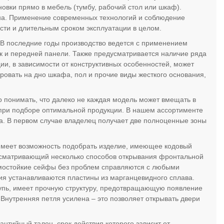
новки прямо в мебель (тумбу, рабочий стол или шкаф).
йна. Применение современных технологий и соблюдение
сти и длительным сроком эксплуатации в целом.
 В последние годы производство ведется с применением
к и передней панели. Также предусматривается наличие ряда
и, в зависимости от конструктивных особенностей, может
ровать на дно шкафа, пол и прочие виды жесткого основания,
 понимать, что далеко не каждая модель может вмещать в
 при подборе оптимальной продукции. В нашем ассортименте
ка. В первом случае владелец получает две полноценные зоны
 имеет возможность подобрать изделие, имеющее кодовый
усматривающий несколько способов открывания фронтальной
омостойкие сейфы без проблем справляются с любыми
я устанавливаются пластины из марганцевидного сплава.
пь, имеет прочную структуру, предотвращающую появление
 Внутренняя петля усилена – это позволяет открывать двери
нтийный талон, срок действия которого зависит от