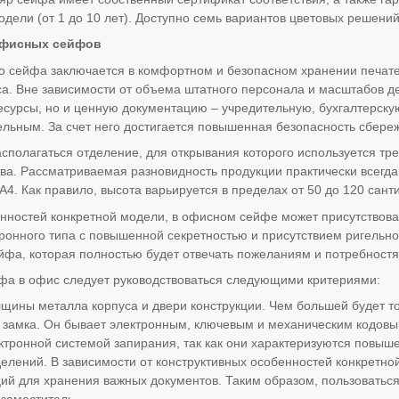
дели (от 1 до 10 лет). Доступно семь вариантов цветовых решений
офисных сейфов
 сейфа заключается в комфортном и безопасном хранении печатей
а. Вне зависимости от объема штатного персонала и масштабов де
сурсы, но и ценную документацию – учредительную, бухгалтерску
ельным. За счет него достигается повышенная безопасность сбере
сполагаться отделение, для открывания которого используется тре
ва. Рассматриваемая разновидность продукции практически всегд
А4. Как правило, высота варьируется в пределах от 50 до 120 сант
нностей конкретной модели, в офисном сейфе может присутствова
тронного типа с повышенной секретностью и присутствием ригельно
йфа, которая полностью будет отвечать пожеланиям и потребностя
а в офис следует руководствоваться следующими критериями:
лщины металла корпуса и двери конструкции. Чем большей будет т
 замка. Он бывает электронным, ключевым и механическим кодовы
ктронной системой запирания, так как они характеризуются повыш
делений. В зависимости от конструктивных особенностей конкретной
ций для хранения важных документов. Таким образом, пользоватьс