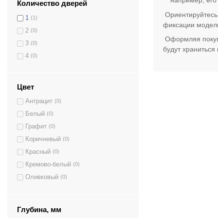
например, его
Количество дверей
Ориентируйтесь 
1
(1)
фиксации модели
2
(0)
Оформляя покупк
3
(0)
будут храниться
4
(0)
Цвет
Антрацит
(0)
Белый
(0)
Графит
(0)
Коричневый
(0)
Красный
(0)
Кремово-белый
(0)
Оливковый
(0)
Светло-серый
(0)
Серый
(0)
Глубина, мм
Серый антрацит
(0)