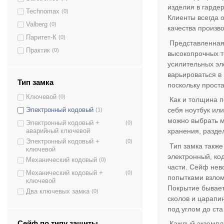
T-28
(1)
изделия в гарде
Technomax
(0)
T-28 EL
(1)
Клиенты всегда 
Valberg
(0)
T-40
(1)
качества произв
Паритет-К
(0)
T-40 EL
(1)
Представленная 
Практик
(0)
T-140 EL
(1)
высокопрочных т
усилительных эл
T-140 KL
(1)
варьироваться в
T-170 EL
(1)
Тип замка
поскольку прост
T-170 KL
(1)
Ключевой
(0)
Как и толщина п
T-200 EL
(1)
себя ноутбук ил
Электронный кодовый
(1)
T-200 KL
(1)
можно выбрать м
Электронный кодовый +
(0)
T-230 EL
(1)
хранения, разде
аварийный ключевой
Электронный кодовый +
(0)
T-230 KL
(1)
Тип замка также
ключевой
электронный, ко
T-250 EL
(1)
Механический кодовый
(0)
части. Сейф нев
T-250 KL
(1)
Механический кодовый +
(0)
попытками взлом
ключевой
T-280 EL
(1)
Покрытие бывае
Два ключевых замка
(0)
T-280 KL
(1)
сколов и царапи
под углом до ста
ТM-25
(1)
ТM-25 EL
(1)
Сейф по типу защиты
Каждый экземпля