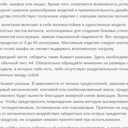
робе, шкафах или нишах. Кроме того, появляется возможность уста
оценят широкое разнообразие моделей и привлекательность диза
одства способствует получению изделия с хорошим запасом прочно
категория включает в себя взломостойкие и одностенные модели.
олстых листов металла, используемых для создания боковых стено
ементов конструкции, замков повышенной надежности. Вес продукци
 пределах от 3 до 65 килограмм. Массивные изделия следует монти
ая полка шкафа не сможет выдержать возложенную нагрузку.
ередней части, габариты также бывают разными. Здесь необходимо
и обычный лист А4. Обязательно обращайте внимание на размеры
одели, в которых либо есть, либо отсутствует разделительная пол
ленные между собой.
 бывает разным. В зависимости от личных предпочтений, заказчик
довый механический, ключевой или комбинированный замок, пред
озможно будет вынести благодаря анкерной схеме фиксации. Взл
а. Чтобы предотвратить повреждение замка методом высверливани
т полиуретановым, полимерным или порошковым. Приятное на ощу
н от механического воздействия габаритных или острых предметов.
 градусов, не создавая никаких препятствий при использовании.
р сейфа имеет собственный сертификат соответствия, а также гара