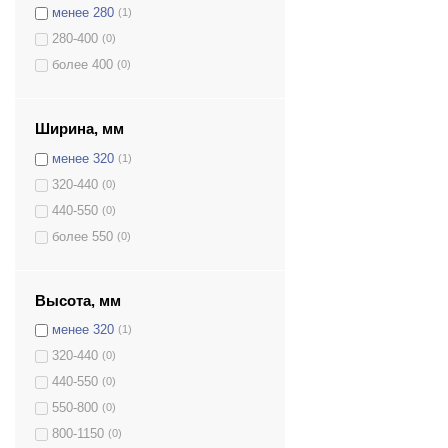
менее 280
(1)
Синий
(0)
280-400
(0)
Слоновая кость
(0)
более 400
(0)
Темно-зеленый
(0)
Темно-серый
(0)
Темно-синий
(0)
Ширина, мм
Черный
(1)
менее 320
(1)
Черный/Бежевый
(0)
320-440
(0)
Черный/Кремовый
(0)
440-550
(0)
более 550
(0)
Высота, мм
менее 320
(1)
320-440
(0)
440-550
(0)
550-800
(0)
800-1150
(0)