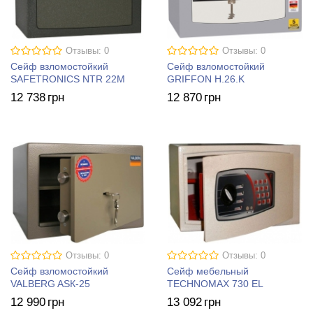
Отзывы: 0
Отзывы: 0
Сейф взломостойкий
Сейф взломостойкий
SAFETRONICS NTR 22M
GRIFFON H.26.K
12 738
грн
12 870
грн
Отзывы: 0
Отзывы: 0
Сейф взломостойкий
Сейф мебельный
VALBERG ASК-25
TECHNOMAX 730 EL
12 990
грн
13 092
грн