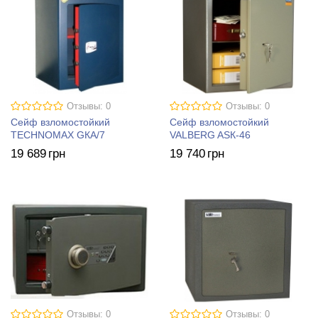
Отзывы: 0
Отзывы: 0
Сейф взломостойкий
Сейф взломостойкий
TECHNOMAX GКА/7
VALBERG ASК-46
19 689
грн
19 740
грн
Отзывы: 0
Отзывы: 0