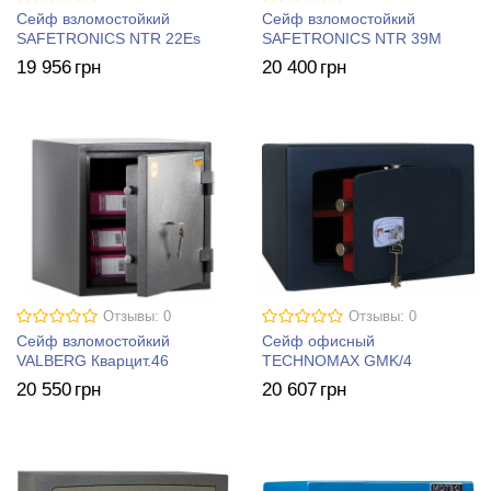
Сейф взломостойкий
Сейф взломостойкий
SAFETRONICS NTR 22Еs
SAFETRONICS NTR 39M
19 956
грн
20 400
грн
Отзывы: 0
Отзывы: 0
Сейф взломостойкий
Сейф офисный
VALBERG Кварцит.46
TECHNOMAX GМK/4
20 550
грн
20 607
грн