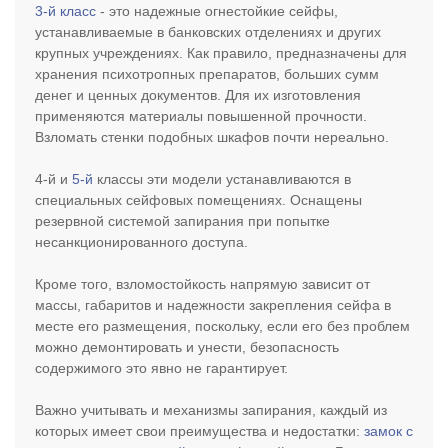
3-й класс
- это надежные огнестойкие сейфы,
устанавливаемые в банковских отделениях и других
крупных учреждениях. Как правило, предназначены для
хранения психотропных препаратов, больших сумм
денег и ценных документов. Для их изготовления
применяются материалы повышенной прочности.
Взломать стенки подобных шкафов почти нереально.
4-й и
5-й
классы эти модели устанавливаются в
специальных сейфовых помещениях. Оснащены
резервной системой запирания при попытке
несанкционированного доступа.
Кроме того, взломостойкость напрямую зависит от
массы, габаритов и надежности закрепления сейфа в
месте его размещения, поскольку, если его без проблем
можно демонтировать и унести, безопасность
содержимого это явно не гарантирует.
Важно учитывать и механизмы запирания, каждый из
которых имеет свои преимущества и недостатки:
замок с