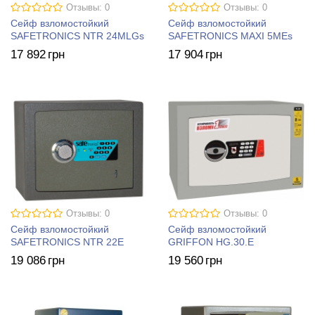
Отзывы: 0
Отзывы: 0
Сейф взломостойкий
Сейф взломостойкий
SAFETRONICS NTR 24MLGs
SAFETRONICS MAXI 5MЕs
17 892
грн
17 904
грн
Отзывы: 0
Отзывы: 0
Сейф взломостойкий
Сейф взломостойкий
SAFETRONICS NTR 22Е
GRIFFON HG.30.E
19 086
грн
19 560
грн