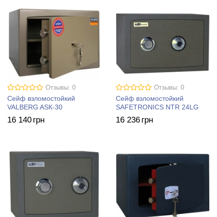
Отзывы: 0
Отзывы: 0
Сейф взломостойкий
Сейф взломостойкий
VALBERG ASК-30
SAFETRONICS NTR 24LG
16 140
грн
16 236
грн