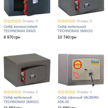
Отзывы: 0
Отзывы: 0
Сейф взломостойкий
Сейф мебельный
TECHNOMAX GКА/5
TECHNOMAX SMKO/1
8 970
грн
10 740
грн
Отзывы: 0
Отзывы: 0
Сейф мебельный
Сейф офисный VALBERG
TECHNOMAX SMKO/2
ASК-20