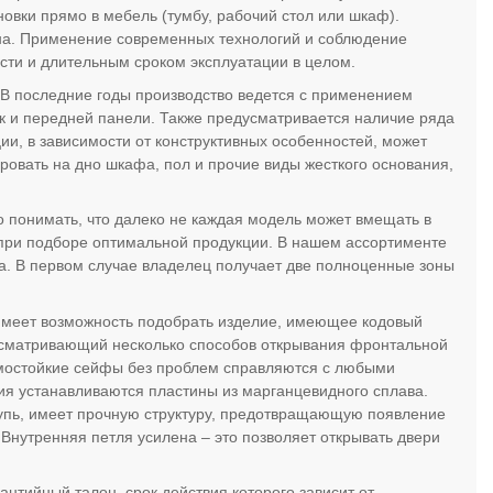
новки прямо в мебель (тумбу, рабочий стол или шкаф).
йна. Применение современных технологий и соблюдение
сти и длительным сроком эксплуатации в целом.
 В последние годы производство ведется с применением
к и передней панели. Также предусматривается наличие ряда
и, в зависимости от конструктивных особенностей, может
ровать на дно шкафа, пол и прочие виды жесткого основания,
 понимать, что далеко не каждая модель может вмещать в
 при подборе оптимальной продукции. В нашем ассортименте
ка. В первом случае владелец получает две полноценные зоны
 имеет возможность подобрать изделие, имеющее кодовый
усматривающий несколько способов открывания фронтальной
омостойкие сейфы без проблем справляются с любыми
я устанавливаются пластины из марганцевидного сплава.
пь, имеет прочную структуру, предотвращающую появление
 Внутренняя петля усилена – это позволяет открывать двери
нтийный талон, срок действия которого зависит от