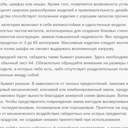
робе, шкафах или нишах. Кроме того, появляется возможность уста
оценят широкое разнообразие моделей и привлекательность диза
одства способствует получению изделия с хорошим запасом прочно
категория включает в себя взломостойкие и одностенные модели.
олстых листов металла, используемых для создания боковых стено
ементов конструкции, замков повышенной надежности. Вес продукци
 пределах от 3 до 65 килограмм. Массивные изделия следует монти
ая полка шкафа не сможет выдержать возложенную нагрузку.
ередней части, габариты также бывают разными. Здесь необходимо
и обычный лист А4. Обязательно обращайте внимание на размеры
одели, в которых либо есть, либо отсутствует разделительная пол
ленные между собой.
 бывает разным. В зависимости от личных предпочтений, заказчик
довый механический, ключевой или комбинированный замок, пред
озможно будет вынести благодаря анкерной схеме фиксации. Взл
а. Чтобы предотвратить повреждение замка методом высверливани
т полиуретановым, полимерным или порошковым. Приятное на ощу
н от механического воздействия габаритных или острых предметов.
 градусов, не создавая никаких препятствий при использовании.
р сейфа имеет собственный сертификат соответствия, а также гара