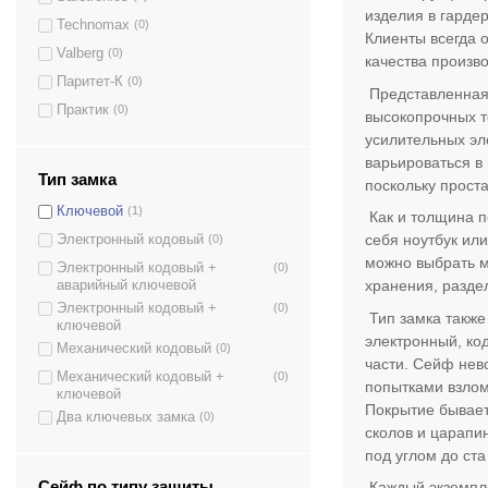
OLS-PL-125.К
(1)
изделия в гарде
Technomax
(0)
OLS-PL-105.К
(1)
Клиенты всегда 
Valberg
(0)
БС-88Е4.7035
(1)
качества произв
Паритет-К
(0)
ЕС-130К2.Т1.П2.9005
(1)
Представленная 
Практик
(0)
OLS-PL-65.К
(1)
высокопрочных т
усилительных эл
БС-44Е2.7035
(1)
варьироваться в
ЕС-95К.Т1.П2.9005
(1)
Тип замка
поскольку прост
OLS-PL-45.К
(1)
Ключевой
(1)
Как и толщина п
ЕС-85К.Т1.П2.9005
(1)
себя ноутбук ил
Электронный кодовый
(0)
ЕС-65К.Т1.П1.9005
(1)
можно выбрать м
Электронный кодовый +
(0)
OLS-PL-30.К
(1)
хранения, разде
аварийный ключевой
Электронный кодовый +
(0)
БС-63К.Т1.П1.9005
(1)
Тип замка также
ключевой
электронный, ко
БЛ-65Е.Т1.П1.7035
(1)
Механический кодовый
(0)
части. Сейф нев
ЕС-26Е.9005
(1)
Механический кодовый +
(0)
попытками взлом
ключевой
БС-22Е.7035
(1)
Покрытие бывае
Два ключевых замка
(0)
БЛ-65К.Т1.П1.7035
(1)
сколов и царапи
под углом до ста
БС-52Е.П1.7035
(1)
ЕС-30К.9005
(1)
Сейф по типу защиты
Каждый экземпля