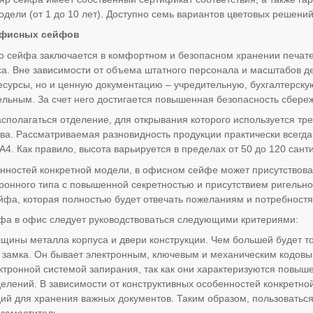
дели (от 1 до 10 лет). Доступно семь вариантов цветовых решений
офисных сейфов
 сейфа заключается в комфортном и безопасном хранении печатей
а. Вне зависимости от объема штатного персонала и масштабов де
сурсы, но и ценную документацию – учредительную, бухгалтерску
ельным. За счет него достигается повышенная безопасность сбере
сполагаться отделение, для открывания которого используется тре
ва. Рассматриваемая разновидность продукции практически всегд
А4. Как правило, высота варьируется в пределах от 50 до 120 сант
нностей конкретной модели, в офисном сейфе может присутствова
тронного типа с повышенной секретностью и присутствием ригельно
йфа, которая полностью будет отвечать пожеланиям и потребностя
а в офис следует руководствоваться следующими критериями:
лщины металла корпуса и двери конструкции. Чем большей будет т
 замка. Он бывает электронным, ключевым и механическим кодовы
ктронной системой запирания, так как они характеризуются повыш
делений. В зависимости от конструктивных особенностей конкретной
ций для хранения важных документов. Таким образом, пользоватьс