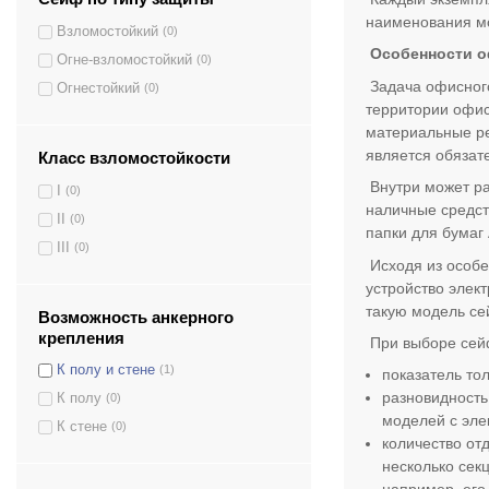
наименования мо
БС-46К.П1.9005
(1)
Взломостойкий
(0)
БС-52К.П1.7035
(1)
Особенности 
Огне-взломостойкий
(0)
БС-38К.П1.9005
(1)
Задача офисного
Огнестойкий
(0)
территории офис
БС-30Е.П1.1013
(1)
материальные ре
БС-24Е.9005
(1)
является обязат
Класс взломостойкости
ЕС-20К.9005
(1)
Внутри может ра
I
(0)
БС-25М.К.9005
(1)
наличные средст
II
(0)
БС-25Е.9005
(1)
папки для бумаг 
III
(0)
БС-25К.9005
(1)
Исходя из особе
БС-23К.9005
(1)
устройство элек
БС-21Е.7035
(1)
такую модель се
Возможность анкерного
БС-20Е.9005
(1)
крепления
При выборе сейф
БС-17Е.9005
(1)
К полу и стене
(1)
показатель то
БС-20К.9005
(1)
разновидность
К полу
(0)
моделей с эле
БС-20КД.7035
(1)
К стене
(0)
количество от
БС-15К.7035
(1)
несколько сек
SH-20.EL
(1)