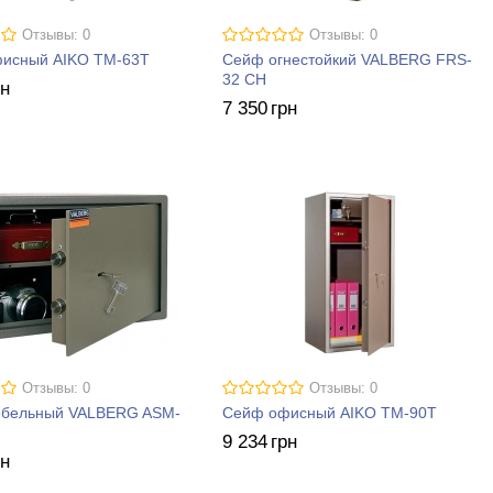
Отзывы: 0
Отзывы: 0
исный AIKO ТM-63T
Сейф огнестойкий VALBERG FRS-
32 CH
рн
7 350
грн
Отзывы: 0
Отзывы: 0
бельный VALBERG ASM-
Сейф офисный AIKO ТM-90Т
9 234
грн
рн