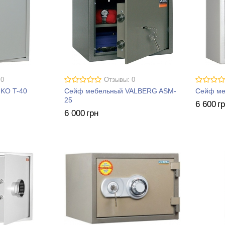
 0
Отзывы: 0
KO T-40
Сейф мебельный VALBERG ASM-
Сейф ме
25
6 600
г
6 000
грн