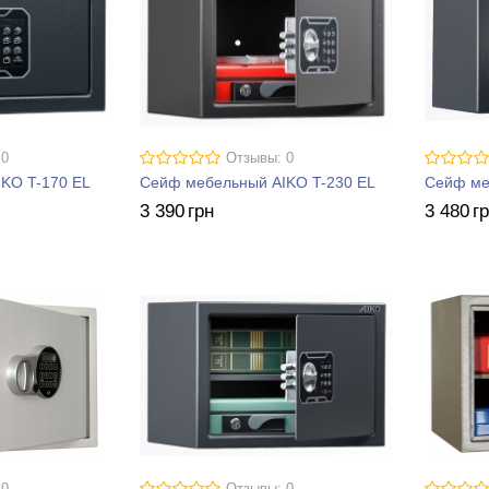
 0
Отзывы: 0
KO T-170 EL
Сейф мебельный AIKO T-230 EL
Сейф ме
3 390
грн
3 480
г