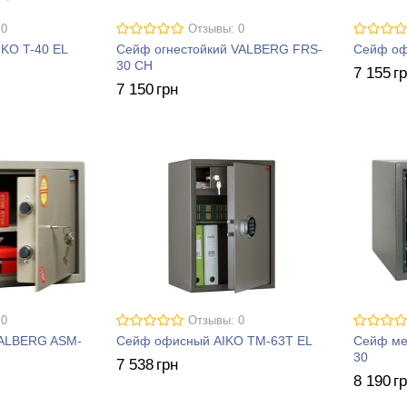
 0
Отзывы: 0
KO T-40 EL
Сейф огнестойкий VALBERG FRS-
Сейф оф
30 CH
7 155
г
7 150
грн
 0
Отзывы: 0
ALBERG ASM-
Сейф офисный AIKO ТM-63T EL
Сейф ме
30
7 538
грн
8 190
г