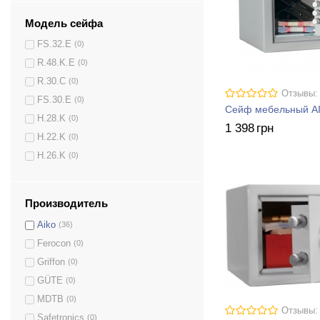
Модель сейфа
FS.32.E
(0)
R.48.K.E
(0)
R.30.C
(0)
Отзывы:
FS.30.E
(0)
Сейф мебельный AI
H.28.K
(0)
1 398
грн
H.22.K
(0)
H.26.K
(0)
R.26.C
(0)
R.48.E
(0)
Производитель
FS.32.K
(0)
Aiko
(36)
R.30.K.E
(0)
Ferocon
(0)
S.50.E
(0)
Griffon
(0)
M.50.К
(0)
GÜTE
(0)
S.63.K
(0)
MDTB
(0)
FS.30.K
(0)
Отзывы:
Safetronics
(0)