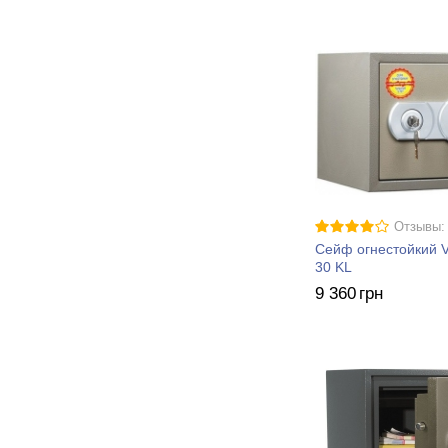
ТM-63T
ТM-63T EL
(1)
ТM-90Т
(1)
ТM-90Т EL
(1)
TM.120Т
(1)
TM.120Т EL
(1)
TM.120Т/2
(1)
TM.120Т/2 EL
(1)
Отзывы:
Сейф огнестойкий
30 KL
9 360
грн