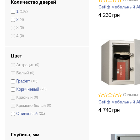
Отзывы:
Количество дверей
БС-63К.Т1.П1.9005
(0)
Сейф мебельный AI
1
(102)
БЛ-65Е.Т1.П1.7035
(0)
4 230
грн
2
(4)
ЕС-26Е.9005
(0)
3
(0)
БС-22Е.7035
(0)
4
(0)
БЛ-65К.Т1.П1.7035
(0)
БС-52Е.П1.7035
(0)
ЕС-30К.9005
(0)
Цвет
БС-46К.П1.9005
(0)
Антрацит
(0)
БС-52К.П1.7035
(0)
Белый
(0)
БС-38К.П1.9005
(0)
Графит
(16)
БС-30Е.П1.1013
(0)
Коричневый
(26)
Отзывы:
БС-24Е.9005
(0)
Красный
(0)
Сейф мебельный AI
ЕС-20К.9005
(0)
Кремово-белый
(0)
4 740
грн
БС-25М.К.9005
(0)
Оливковый
(21)
БС-25Е.9005
(0)
Светло-серый
(1)
БС-25К.9005
(0)
Серый
(33)
Глубина, мм
БС-23К.9005
(0)
Серый антрацит
(0)