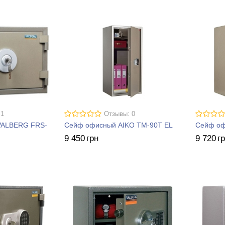
 1
Отзывы: 0
 VALBERG FRS-
Сейф офисный AIKO ТM-90Т EL
Сейф оф
9 450
грн
9 720
г