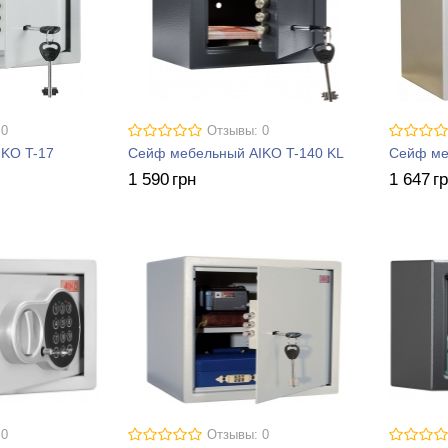
 0
Отзывы: 0
KO T-17
Сейф мебельный AIKO T-140 KL
Сейф ме
1 590
грн
1 647
г
 0
Отзывы: 0