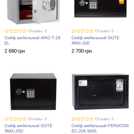
Отзывы: 0
Отзывы: 0
Сейф мебельный AIKO T-28
Сейф мебельный GÜTE
EL
ЯМХ-35Е
2 680
грн
2 700
грн
Отзывы: 0
Отзывы: 0
Сейф мебельный GÜTE
Сейф мебельный FEROCON
ЯМХ-25D
ЕС-20К.9005