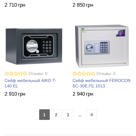
2 710
грн
2 850
грн
Отзывы: 0
Отзывы: 0
Сейф мебельный AIKO T-
Сейф мебельный FEROCON
140 EL
БС-30Е.П1.1013
2 910
грн
2 940
грн
1
2
3
...
4