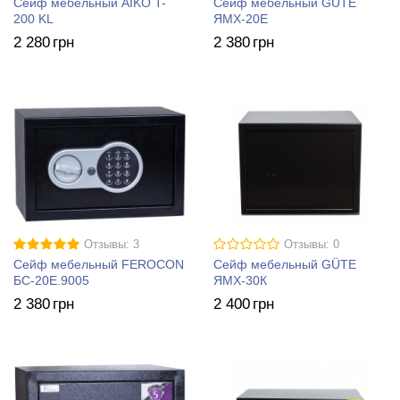
Сейф мебельный AIKO T-
Сейф мебельный GÜTE
200 KL
ЯМХ-20Е
2 280
грн
2 380
грн
Отзывы: 3
Отзывы: 0
Сейф мебельный FEROCON
Сейф мебельный GÜTE
БС-20Е.9005
ЯМХ-30К
2 380
грн
2 400
грн