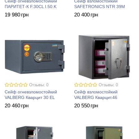
Сейф огневзломостойкий
Сейф взломостойкий
ПАРИТЕТ-К F.30CL I.50.K
SAFETRONICS NTR 39M
19 980
грн
20 400
грн
Отзывы: 0
Отзывы: 0
Сейф огневзломостойкий
Сейф взломостойкий
VALBERG Кварцит 30 EL
VALBERG Кварцит.46
20 460
грн
20 550
грн