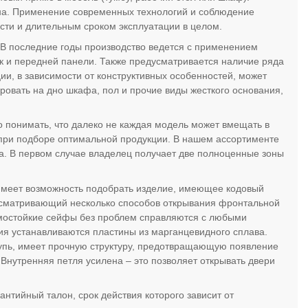
йна. Применение современных технологий и соблюдение
сти и длительным сроком эксплуатации в целом.
 В последние годы производство ведется с применением
к и передней панели. Также предусматривается наличие ряда
и, в зависимости от конструктивных особенностей, может
ровать на дно шкафа, пол и прочие виды жесткого основания,
 понимать, что далеко не каждая модель может вмещать в
 при подборе оптимальной продукции. В нашем ассортименте
ка. В первом случае владелец получает две полноценные зоны
 имеет возможность подобрать изделие, имеющее кодовый
усматривающий несколько способов открывания фронтальной
омостойкие сейфы без проблем справляются с любыми
я устанавливаются пластины из марганцевидного сплава.
пь, имеет прочную структуру, предотвращающую появление
 Внутренняя петля усилена – это позволяет открывать двери
нтийный талон, срок действия которого зависит от