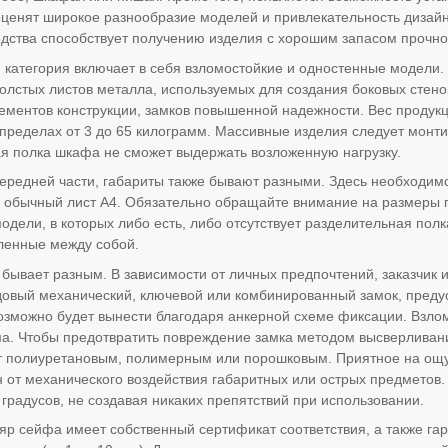
оценят широкое разнообразие моделей и привлекательность диза
одства способствует получению изделия с хорошим запасом прочно
категория включает в себя взломостойкие и одностенные модели.
олстых листов металла, используемых для создания боковых стено
ементов конструкции, замков повышенной надежности. Вес продукци
 пределах от 3 до 65 килограмм. Массивные изделия следует монти
ая полка шкафа не сможет выдержать возложенную нагрузку.
ередней части, габариты также бывают разными. Здесь необходимо
и обычный лист А4. Обязательно обращайте внимание на размеры
одели, в которых либо есть, либо отсутствует разделительная пол
ленные между собой.
 бывает разным. В зависимости от личных предпочтений, заказчик
довый механический, ключевой или комбинированный замок, пред
озможно будет вынести благодаря анкерной схеме фиксации. Взл
а. Чтобы предотвратить повреждение замка методом высверливани
т полиуретановым, полимерным или порошковым. Приятное на ощу
н от механического воздействия габаритных или острых предметов.
 градусов, не создавая никаких препятствий при использовании.
р сейфа имеет собственный сертификат соответствия, а также гара