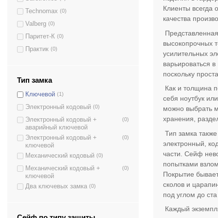
SH.20.K.E
(1)
Клиенты всегда 
Technomax
(0)
M.25.К
(1)
качества произв
Valberg
(0)
R.30.K
(1)
Представленная 
Паритет-К
(0)
M.20.К
(1)
высокопрочных т
Практик
(0)
S.30.KT
(1)
усилительных эл
варьироваться в
S.30.K
(1)
поскольку прост
R.26.K
(1)
Тип замка
Как и толщина п
MS.17/23.K.E
(2)
Ключевой
(1)
себя ноутбук ил
S.25.K
(1)
Электронный кодовый
(0)
можно выбрать м
S.20.K
(1)
хранения, разде
Электронный кодовый +
(0)
MS.17.E
(2)
аварийный ключевой
Тип замка также
Электронный кодовый +
(0)
R.12.K
(1)
электронный, ко
ключевой
L.17.K
(1)
части. Сейф нев
Механический кодовый
(0)
попытками взлом
LS.20.K
(3)
Механический кодовый +
(0)
Покрытие бывае
ключевой
OLS-PL-125.К
(1)
сколов и царапи
Два ключевых замка
(0)
OLS-PL-105.К
(1)
под углом до ста
БС-88Е4.7035
(1)
Каждый экземпля
ЕС-130К2.Т1.П2.9005
(1)
Сейф по типу защиты