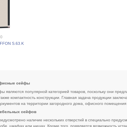
 0
FFON S.63.K
офисные сейфы
 являются популярной категорией товаров, поскольку они пред
 также компактность конструкции. Главная задача продукции заклю
документов на территории загородного дома, офисного помещения
ебельных сейфов
редусмотрено наличие нескольких отверстий в специально предусм
робе, шкафах или нишах. Кроме того, появляется возможность уста