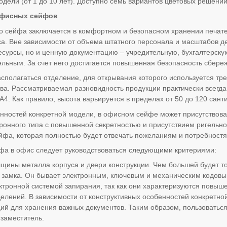
дели (от 1 до 10 лет). Доступно семь вариантов цветовых решений
офисных сейфов
 сейфа заключается в комфортном и безопасном хранении печатей
а. Вне зависимости от объема штатного персонала и масштабов де
сурсы, но и ценную документацию – учредительную, бухгалтерску
ельным. За счет него достигается повышенная безопасность сбере
сполагаться отделение, для открывания которого используется тре
ва. Рассматриваемая разновидность продукции практически всегд
А4. Как правило, высота варьируется в пределах от 50 до 120 сант
нностей конкретной модели, в офисном сейфе может присутствова
тронного типа с повышенной секретностью и присутствием ригельно
йфа, которая полностью будет отвечать пожеланиям и потребностя
а в офис следует руководствоваться следующими критериями:
лщины металла корпуса и двери конструкции. Чем большей будет т
 замка. Он бывает электронным, ключевым и механическим кодовы
ктронной системой запирания, так как они характеризуются повыш
делений. В зависимости от конструктивных особенностей конкретной
ций для хранения важных документов. Таким образом, пользоватьс
 заместитель.